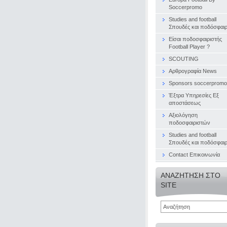
Soccerpromo
Studies and football
Σπουδές και ποδόσφαι
Είσαι ποδοσφαιριστής
Football Player ?
SCOUTING
Αρθρογραφία News
Sponsors soccerpromo
Έξτρα Υπηρεσίες Εξ
αποστάσεως
Αξιολόγηση
ποδοσφαιριστών
Studies and football
Σπουδές και ποδόσφαι
Contact Επικοινωνία
ΑΝΑΖΉΤΗΣΗ ΣΤΟ
SITE