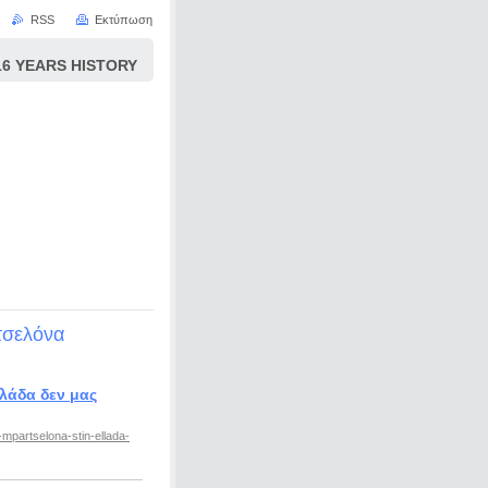
RSS
Εκτύπωση
 YEARS HISTORY
τσελόνα
λάδα δεν μας
partselona-stin-ellada-