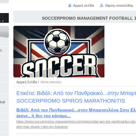
Αρχική σελίδα
Χάρτης ιστοσελίδας
SOCCERPROMO MANAGEMENT FOOTBALL 16
άς
Αρχική Σελίδα
|
Λίστα ετικετών
Ετικέτα: Βιδάλ: Από τον Πανθρακικό...στην Μπαρ
SOCCERPROMO SPIROS MARATHONITIS
ball
Βιδάλ: Από τον Πανθρακικό...στην Μπαρτσελόνα Στην Ελ
έκανε.. ή δεν του κάναμε...
https://www.soccerpromo-management.com/news/vidal-apo-ton-panthrakiko-stin-m
den-mas-ekane-i-den-toy-kaname/