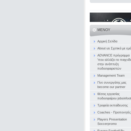
ΜΕΝΟΎ
Αρχική Σελίδα
About us Σχετικά με εμ
ADVANCE πρόγραμμα
'που αλλάζει το παιχνίδι
στην ανάπτυξη
ποδοσφαιριστών
Management Team
Γίνε συνεργάτης μας
become our partner
θέσεις εργασίας
ποδοσφαίρου jobsinfoot
Τροφεία εκπαίδευσης
Coaches - Προπονητές
Players Presentation
Soccerpromo
Europa Football By