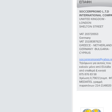
ΕΠΑΦΉ
SOCCERPROMO L.T.D
INTERNATIONAL COMP
UNIITED KINGDOM -
LONDON
SHELTON STREET
VAT 203720553
Germany
VAT 15108387623
GREECE - NETHERLANDS
GERMANY -BULGARIA -
CYPRUS
soccerpr
omonet@y
ahoo.g
Τηλέφωνο για αυτούς που
καλούν μόνο από Ελλάδα
από σταθερά & κινητά
875 876 83 58
Χρέωση 0,75€/1’(συμπ. Φ
MEDIATEL γραμμή
παραπόνων 214-2148020