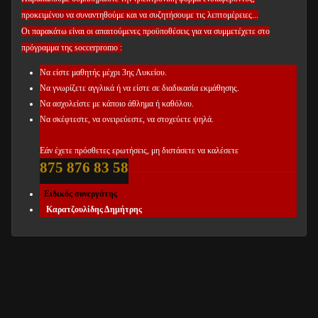
α
προκειμένου να συναντηθούμε και να συζητήσουμε τις λεπτομέρειες...
π
Οι παρακάτω είναι οι απαιτούμενες προϋποθέσεις για να συμμετέχετε στο
ο
πρόγραμμα της soccerpromo
:
σ
Να είστε μαθητής μέχρι 3ης Λυκείου.
ο
Να γνωρίζετε αγγλικά ή να είστε σε διαδικασία εκμάθησης.
σ
Να ασχολείστε με κάποιο άθλημα ή καθόλου.
τ
Να σκέφτεστε, να ονειρεύεστε, να στοχεύετε ψηλά.
ά
ε
Εάν έχετε πρόσθετες ερωτήσεις, μη διστάσετε να καλέσετε
π
875 876 83 58
ι
τ
Ειδικός συνεργάτης
υ
Καρατζουλίδης Δημήτρης
χ
ί
α
ς
σ
τ
η