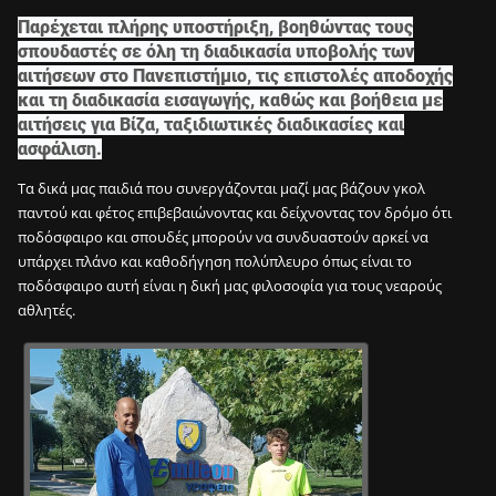
Παρέχεται πλήρης υποστήριξη, βοηθώντας τους
σπουδαστές σε όλη τη διαδικασία υποβολής των
αιτήσεων στο Πανεπιστήμιο, τις επιστολές αποδοχής
και τη διαδικασία εισαγωγής, καθώς και βοήθεια με
αιτήσεις για Βίζα, ταξιδιωτικές διαδικασίες και
ασφάλιση.
Τα δικά μας παιδιά που συνεργάζονται μαζί μας βάζουν γκολ
παντού και φέτος επιβεβαιώνοντας και δείχνοντας τον δρόμο ότι
ποδόσφαιρο και σπουδές μπορούν να συνδυαστούν αρκεί να
υπάρχει πλάνο και καθοδήγηση πολύπλευρο όπως είναι το
ποδόσφαιρο αυτή είναι η δική μας φιλοσοφία για τους νεαρούς
αθλητές.