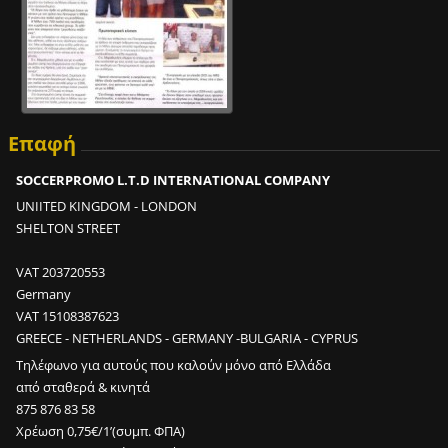
α
ι
τ
ο
τ
α
Επαφή
λ
έ
SOCCERPROMO L.T.D INTERNATIONAL COMPANY
ν
τ
UNIITED KINGDOM - LONDON
ο
SHELTON STREET
τ
ο
VAT 203720553
υ
Germany
ς
VAT 15108387623
;
GREECE - NETHERLANDS - GERMANY -BULGARIA - CYPRUS
Τηλέφωνο για αυτούς που καλούν μόνο από Ελλάδα
από σταθερά & κινητά
Σ
875 876 83 58
τ
Χρέωση 0,75€/1’(συμπ. ΦΠΑ)
ό