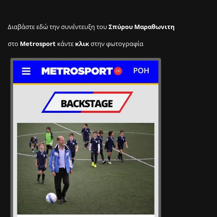
;
;
;
Διαβάστε εδώ την συνέντευξη του
Σπύρου Μαραθωνιτη
στο
Metrosport
κάντε
κλικ
στην φωτογραφία
2
0
0
σ
ο
υ
τ
σ
ε
2
m
i
n
;
2