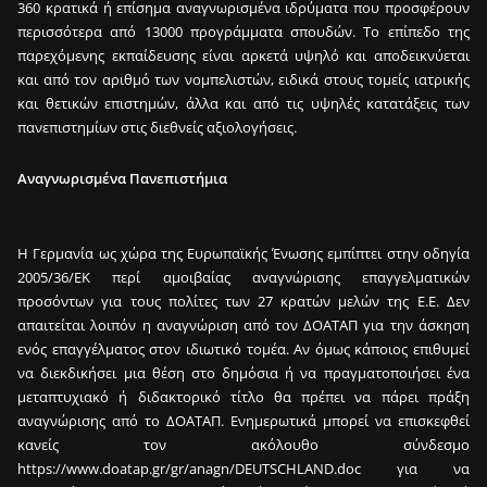
ε
360 κρατικά ή επίσημα αναγνωρισμένα ιδρύματα που προσφέρουν
ς
περισσότερα από 13000 προγράμματα σπουδών. Το επίπεδο της
σ
παρεχόμενης εκπαίδευσης είναι αρκετά υψηλό και αποδεικνύεται
ε
και από τον αριθμό των νομπελιστών, ειδικά στους τομείς ιατρικής
2
και θετικών επιστημών, άλλα και από τις υψηλές κατατάξεις των
m
πανεπιστημίων στις διεθνείς αξιολογήσεις.
i
n
Αναγνωρισμένα Πανεπιστήμια
;
2
0
Η Γερμανία ως χώρα της Ευρωπαϊκής Ένωσης εμπίπτει στην οδηγία
0
2005/36/ΕΚ περί αμοιβαίας αναγνώρισης επαγγελματικών
κ
προσόντων για τους πολίτες των 27 κρατών μελών της Ε.Ε. Δεν
ο
απαιτείται λοιπόν η αναγνώριση από τον ΔΟΑΤΑΠ για την άσκηση
ν
ενός επαγγέλματος στον ιδιωτικό τομέα. Αν όμως κάποιος επιθυμεί
τ
να διεκδικήσει μια θέση στο δημόσια ή να πραγματοποιήσει ένα
ρ
μεταπτυχιακό ή διδακτορικό τίτλο θα πρέπει να πάρει πράξη
ό
αναγνώρισης από το ΔΟΑΤΑΠ. Ενημερωτικά μπορεί να επισκεφθεί
λ
κανείς τον ακόλουθο σύνδεσμο
σ
https://www.doatap.gr/gr/anagn/DEUTSCHLAND.doc για να