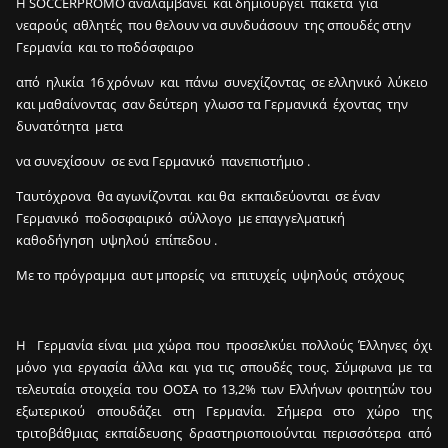
Η SOCCERPROMO αναλαμβάνει και δημιουργεί πακέτα για
i
νεαρούς αθλητές που θελουν να συνδυάσουν της σπουδές στην
n
Γερμανία και το ποδόσφαιρο
;
από ηλικία 16 χρόνων και πάνω συνεχίζοντας σε ελληνικό λύκειο
2
και μαθαίνοντας σαν δεύτερη γλωσσ τα Γερμανικά έχοντας την
0
δυνατότητα μετα
0
να συνεχίσουν σε ενα Γερμανικό πανεπιστήμιο .
ε
ξ
Ταυτόχρονα θα αγωνίζονται και θα εκπαιδεύονται σε έναν
ω
Γερμανικό ποδοσφαιρικό σύλλογο με επαγγελματική
τ
καθοδήγηση υψηλού επίπεδου .
ε
ρ
Με το πρόγραμμα αυτ μπορείς να επιτυχείς υψηλούς στόχους
ι
κ
έ
Η Γερμανία είναι μια χώρα που προσελκύει πολλούς Έλληνες όχι
ς
μόνο για εργασία άλλα και για τις σπουδές τους. Σύμφωνα με τα
π
τελευταία στοιχεία του ΟΟΣΑ το 13,2% των Ελλήνων φοιτητών του
ά
εξωτερικού σπουδάζει στη Γερμανία. Σήμερα στο χώρο της
σ
τριτοβάθμιας εκπαίδευσης δραστηριοποιούνται περισσότερα από