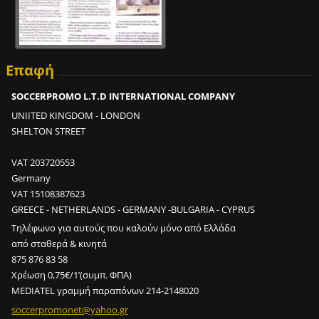
;
;
;
Επαφή
2
SOCCERPROMO L.T.D INTERNATIONAL COMPANY
0
0
UNIITED KINGDOM - LONDON
σ
SHELTON STREET
ο
υ
VAT 203720553
τ
Germany
σ
VAT 15108387623
ε
GREECE - NETHERLANDS - GERMANY -BULGARIA - CYPRUS
2
Τηλέφωνο για αυτούς που καλούν μόνο από Ελλάδα
m
από σταθερά & κινητά
i
875 876 83 58
n
Χρέωση 0,75€/1’(συμπ. ΦΠΑ)
;
MEDIATEL γραμμή παραπόνων 214-2148020
2
soccerpr
omonet@y
ahoo.gr