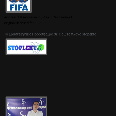
Address:
FIFA-Strasse 20, Zurich, Switzerland
original
licensed for FIFA
Το Ερασιτεχνικό Ποδόσφαιρο σε Πρώτο πλάνο stopekto