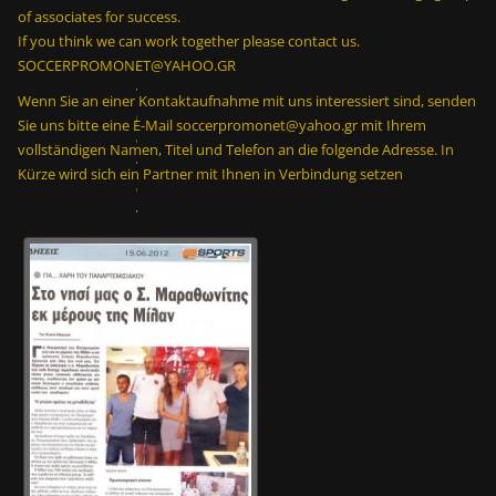
of associates for success.
μ
If you think we can work together please contact us.
ι
SOCCERPROMONET@YAHOO.GR
α
π
Wenn Sie an einer Kontaktaufnahme mit uns interessiert sind, senden
ρ
Sie uns bitte eine E-Mail soccerpromonet@yahoo.gr mit Ihrem
ο
vollständigen Namen, Titel und Telefon an die folgende Adresse. In
π
Kürze wird sich ein Partner mit Ihnen in Verbindung setzen
ο
ν
η
τ
ι
κ
ή
μ
ο
ν
ά
δ
α