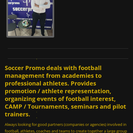
Ε
ί
ν
α
Soccer Promo deals with football
ι
management from academies to
δ
professional athletes. Provides
υ
promotion / athlete representation,
ν
organizing events of football interest,
α
τ
CAMP / Tournaments, seminars and pilot
ό
trainers.
ν
Always looking for good partners (companies or agencies) involved in
σ
football, athletes, coaches and teams to create together a large group
ε