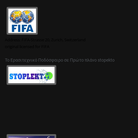
Address:
FIFA-Strasse 20, Zurich, Switzerland
original
licensed for FIFA
Το Ερασιτεχνικό Ποδόσφαιρο σε Πρώτο πλάνο stopekto