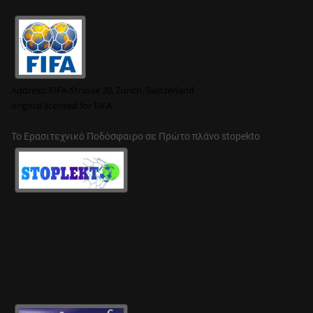
Address:
FIFA-Strasse 20, Zurich, Switzerland
original
licensed for FIFA
Το Ερασιτεχνικό Ποδόσφαιρο σε Πρώτο πλάνο stopekto