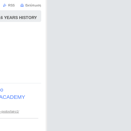
RSS
Εκτύπωση
 YEARS HISTORY
ρο
 ACADEMY
-podosfairo1/