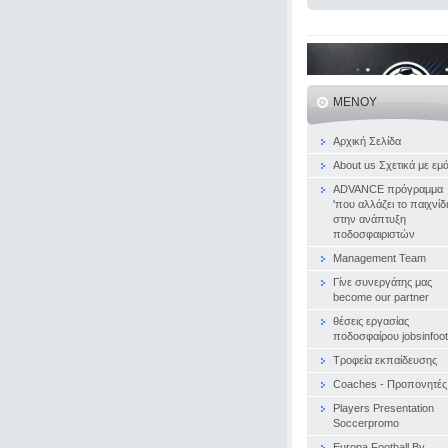
ΜΕΝΟΎ
Αρχική Σελίδα
About us Σχετικά με εμ
ADVANCE πρόγραμμα
'που αλλάζει το παιχνίδι
στην ανάπτυξη
ποδοσφαιριστών
Management Team
Γίνε συνεργάτης μας
become our partner
θέσεις εργασίας
ποδοσφαίρου jobsinfoot
Τροφεία εκπαίδευσης
Coaches - Προπονητές
Players Presentation
Soccerpromo
Europa Football By