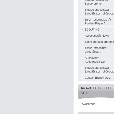
Soccerpromo
Studies and football
Σπουδές και ποδόσφαι
Είσαι ποδοσφαιριστής
Football Player ?
SCOUTING
Αρθρογραφία News
Sponsors soccerpromo
Έξτρα Υπηρεσίες Εξ
αποστάσεως
Αξιολόγηση
ποδοσφαιριστών
Studies and football
Σπουδές και ποδόσφαι
Contact Επικοινωνία
ΑΝΑΖΉΤΗΣΗ ΣΤΟ
SITE