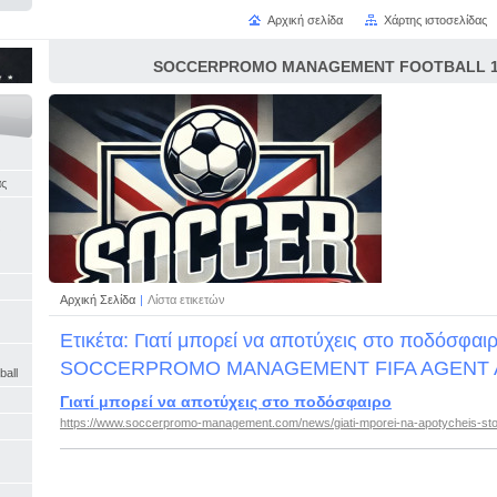
Αρχική σελίδα
Χάρτης ιστοσελίδας
SOCCERPROMO MANAGEMENT FOOTBALL 16
άς
Αρχική Σελίδα
|
Λίστα ετικετών
Ετικέτα: Γιατί μπορεί να αποτύχεις στο ποδόσφαι
SOCCERPROMO MANAGEMENT FIFA AGENT
ball
Γιατί μπορεί να αποτύχεις στο ποδόσφαιρο
https://www.soccerpromo-management.com/news/giati-mporei-na-apotycheis-sto