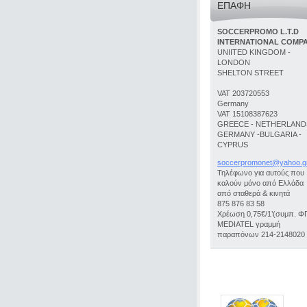
ΕΠΑΦΉ
SOCCERPROMO L.T.D
INTERNATIONAL COMP
UNIITED KINGDOM -
LONDON
SHELTON STREET
VAT 203720553
Germany
VAT 15108387623
GREECE - NETHERLANDS
GERMANY -BULGARIA -
CYPRUS
soccerpr
omonet@y
ahoo.g
Τηλέφωνο για αυτούς που
καλούν μόνο από Ελλάδα
από σταθερά & κινητά
875 876 83 58
Χρέωση 0,75€/1’(συμπ. Φ
MEDIATEL γραμμή
παραπόνων 214-2148020