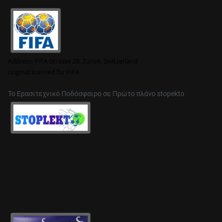
Address:
FIFA-Strasse 20, Zurich, Switzerland
original
licensed for FIFA
Το Ερασιτεχνικό Ποδόσφαιρο σε Πρώτο πλάνο stopekto