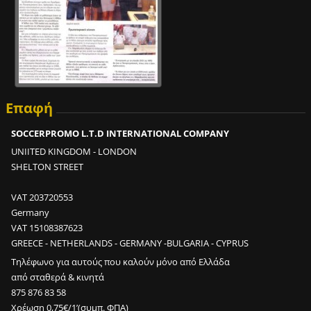
Επαφή
SOCCERPROMO L.T.D INTERNATIONAL COMPANY
UNIITED KINGDOM - LONDON
SHELTON STREET
VAT 203720553
Germany
VAT 15108387623
GREECE - NETHERLANDS - GERMANY -BULGARIA - CYPRUS
Τηλέφωνο για αυτούς που καλούν μόνο από Ελλάδα
από σταθερά & κινητά
875 876 83 58
Χρέωση 0,75€/1’(συμπ. ΦΠΑ)