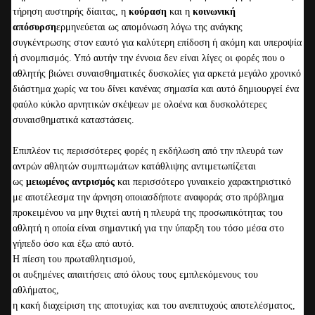
τήρηση αυστηρής δίαιτας, η
κούραση
και η
κοινωνική
απόσυρση
ερμηνεύεται ως απομόνωση λόγω της ανάγκης
συγκέντρωσης στον εαυτό για καλύτερη επίδοση ή ακόμη και υπεροψία
ή σνομπισμός. Υπό αυτήν την έννοια δεν είναι λίγες οι φορές που ο
αθλητής βιώνει συναισθηματικές δυσκολίες για αρκετά μεγάλο χρονικό
διάστημα χωρίς να του δίνει κανένας σημασία και αυτό δημιουργεί ένα
φαύλο κύκλο αρνητικών σκέψεων με ολοένα και δυσκολότερες
συναισθηματικά καταστάσεις.
Επιπλέον τις περισσότερες φορές η εκδήλωση από την πλευρά των
αντρών αθλητών συμπτωμάτων κατάθλιψης αντιμετωπίζεται
ως
μειωμένος αντρισμός
και περισσότερο γυναικείο χαρακτηριστικό
με αποτέλεσμα την άρνηση οποιασδήποτε αναφοράς στο πρόβλημα
προκειμένου να μην θιχτεί αυτή η πλευρά της προσωπικότητας του
αθλητή η οποία είναι σημαντική για την ύπαρξη του τόσο μέσα στο
γήπεδο όσο και έξω από αυτό.
Η πίεση του πρωταθλητισμού,
οι αυξημένες απαιτήσεις από όλους τους εμπλεκόμενους του
αθλήματος,
η κακή διαχείριση της αποτυχίας και του ανεπιτυχούς αποτελέσματος,