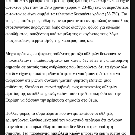
και του 2015 βρέθηκε ότι ο μέσος όρος ηλικίας των αθλητών που είχαν
αυτοκτονήσει ήταν τα 39.5 χρόνια (εύρος = 23–85) ενώ οι περισσότερε
αυτοκτονίες είχαν συμβεί τα τελευταία δεκαπέντε χρόνια (58.7%). Για
τους περισσότερους αθλητές αναφέρονταν ότι αντιμετώπιζαν ποικίλους
στρεσογόνους παράγοντες ζωής όπως διαζύγιο, φόβος για απώλεια
εισοδήματος, αποξένωση από τα μέλη της οικογένειας τους λόγω
υποχρεώσεων, τερματισμός της καριέρας τους κ.α.
Μέχρι πρότινος οι ψυχικές ασθένειες μεταξύ αθλητών θεωρούνταν
«πολυτέλεια» ή «παιδιαρίσματα» και κανείς δεν έδινε την απαιτούμενη
σημασία σε αυτούς τους ανθρώπους που θεωρούνταν ότι τα έχουν όλα
και δεν είχαν φυσικά τη «δυνατότητα» να νοσήσουν ή έστω και να
αναφέρουν ότι βίωναν συναισθηματική φόρτιση εξαιτίας μιας
ασθένειας. Ωστόσο οι επαναλαμβανόμενες αυτοκτονίες αθλητών
εξαιτίας της κατάθλιψης ανάγκασαν τόσο την Αμερική όσο και την
Ευρώπη να δώσουν την πρέπουσα σημασία στο θέμα.
Πολλές φορές τα συμπτώματα που αντιμετωπίζουν οι αθλητές
ερμηνεύονται λανθασμένα από τον κοινωνικό περίγυρο ότι ανήκουν
στην πίεση του πρωταθλητισμού και δεν δίνεται η απαραίτητη
σημασία. Για παράδειγμα η
απώλεια κιλών
μπορεί να ερμηνεύεται ως