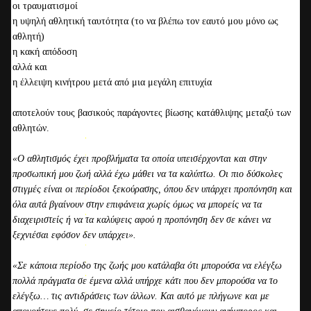
οι τραυματισμοί
η υψηλή αθλητική ταυτότητα (το να βλέπω τον εαυτό μου μόνο ως
αθλητή)
η κακή απόδοση
αλλά και
η έλλειψη κινήτρου μετά από μια μεγάλη επιτυχία
Ε
αποτελούν τους βασικούς παράγοντες βίωσης κατάθλιψης μεταξύ των
ί
αθλητών.
ν
α
«Ο αθλητισμός έχει προβλήματα τα οποία υπεισέρχονται και στην
ι
προσωπική μου ζωή αλλά έχω μάθει να τα καλύπτω. Οι πιο δύσκολες
δ
στιγμές είναι οι περίοδοι ξεκούρασης, όπου δεν υπάρχει προπόνηση και
υ
όλα αυτά βγαίνουν στην επιφάνεια χωρίς όμως να μπορείς να τα
ν
διαχειριστείς ή να τα καλύψεις αφού η προπόνηση δεν σε κάνει να
α
ξεχνιέσαι εφόσον δεν υπάρχει».
τ
ό
«Σε κάποια περίοδο της ζωής μου κατάλαβα ότι μπορούσα να ελέγξω
ν
πολλά πράγματα σε έμενα αλλά υπήρχε κάτι που δεν μπορούσα να το
σ
ελέγξω… τις αντιδράσεις των άλλων. Και αυτό με πλήγωνε και με
ε