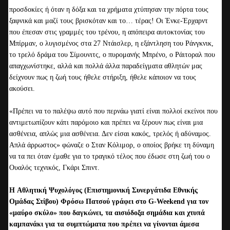
προσδοκίες ή όταν η δόξα και τα χρήματα χτύπησαν την πόρτα τους
ξαφνικά και μαζί τους βρισκόταν και το… τέρας! Οι Ένκε-Έρχαρντ
που έπεσαν στις γραμμές του τρένου, η απόπειρα αυτοκτονίας του
Μπίρμαν, ο λυγισμένος στα 27 Ντάισλερ, η εξάντληση του Ράνγκνικ,
το τρελό δράμα του Σίμουνιτς, ο πυρομανής Μπρένο, ο Ράιτοραλ που
απαγχωνίστηκε, αλλά και πολλά άλλα παραδείγματα αθλητών μας
δείχνουν πως η ζωή τους ήθελε στήριξη, ήθελε κάποιον να τους
ακούσει.
«Πρέπει να το παλέψω αυτό που περνάω γιατί είναι πολλοί εκείνοι που
αντιμετωπίζουν κάτι παρόμοιο και πρέπει να ξέρουν πως είναι μια
ασθένεια, απλώς μια ασθένεια. Δεν είσαι κακός, τρελός ή αδύναμος.
Απλά άρρωστος» φώναζε ο Σταν Κόλιμορ, ο οποίος βρήκε τη δύναμη
να τα πει όταν έμαθε για το τραγικό τέλος που έδωσε στη ζωή του ο
Ουαλός τεχνικός, Γκάρι Σπιντ.
H Αθλητική Ψυχολόγος (Επιστημονική Συνεργάτιδα Εθνικής
Ομάδας Στίβου) Φρόσω Πατσού γράφει στο G-Weekend για τον
«μαύρο σκύλο» που δαγκώνει, τα αισιόδοξα σημάδια και χτυπά
καμπανάκι για τα συμπτώματα που πρέπει να γίνονται άμεσα