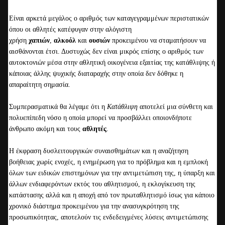
;
;
Είναι αρκετά μεγάλος ο αριθμός των καταγεγραμμένων περιστατικών
;
όπου οι αθλητές κατέφυγαν στην αλόγιστη
χρήση
χαπιών
,
αλκοόλ
και
ουσιών
προκειμένου να σταματήσουν να
αισθάνονται έτσι. Δυστυχώς δεν είναι μικρός επίσης ο αριθμός των
2
αυτοκτονιών μέσα στην αθλητική οικογένεια εξαιτίας της κατάθλιψης ή
0
κάποιας άλλης ψυχικής διαταραχής στην οποία δεν δόθηκε η
0
απαραίτητη σημασία.
σ
ο
Συμπερασματικά θα λέγαμε ότι η
Κατάθλιψη
αποτελεί μια σύνθετη και
υ
πολυεπίπεδη νόσο η οποία μπορεί να προσβάλλει οποιονδήποτε
τ
άνθρωπο ακόμη και τους
αθλητές
.
σ
ε
Η έκφραση δυσλειτουργικών συναισθημάτων και η αναζήτηση
2
βοήθειας χωρίς ενοχές, η ενημέρωση για το πρόβλημα και η εμπλοκή
m
όλων των ειδικών επιστημόνων για την αντιμετώπιση της, η ύπαρξη και
i
άλλων ενδιαφερόντων εκτός του αθλητισμού, η εκλογίκευση της
n
κατάστασης αλλά και η αποχή από τον πρωταθλητισμό ίσως για κάποιο
;
χρονικό διάστημα προκειμένου για την ανασυγκρότηση της
2
προσωπικότητας, αποτελούν τις ενδεδειγμένες λύσεις αντιμετώπισης