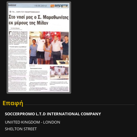
ε
2
m
i
n
;
2
0
0
κ
ε
φ
α
λ
ι
Επαφή
έ
ς
SOCCERPROMO L.T.D INTERNATIONAL COMPANY
σ
UNIITED KINGDOM - LONDON
ε
SHELTON STREET
2