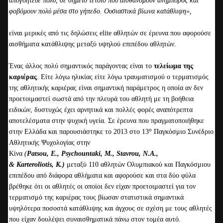
απογοήτευε πολύ, σε σημείο τέτοιο που αισθανόμουν ανήμπορος και
μ
φοβόμουν πολύ μέσα στο γήπεδο. Ουσιαστικά βίωνα κατάθλιψη»,
ι
α
είναι μερικές από τις δηλώσεις elite αθλητών σε έρευνα που αφορούσε
π
αισθήματα κατάθλιψης μεταξύ υψηλού επιπέδου αθλητών.
ρ
ο
Ένας άλλος πολύ σημαντικός παράγοντας είναι το
τελείωμα της
π
καριέρας
. Είτε λόγω ηλικίας είτε λόγω τραυματισμού ο τερματισμός
ο
της αθλητικής καριέρας είναι σημαντική παράμετρος η οποία αν δεν
ν
προετοιμαστεί σωστά από την πλευρά του αθλητή με τη βοήθεια
η
ειδικών, δυστυχώς έχει αρνητικά και πολλές φορές αναπότρεπτα
τ
αποτελέσματα στην ψυχική υγεία. Σε έρευνα που πραγματοποιήθηκε
ι
ο
στην Ελλάδα και παρουσιάστηκε το 2013 στο 13
Παγκόσμιο Συνέδριο
κ
Αθλητικής Ψυχολογίας στην
ή
Κίνα
(
Patsou
,
E
.,
Psychountaki
,
M
.,
Stavrou
,
N
.Α.,
μ
&
Karteroliotis
,
K
.)
μεταξύ 110 αθλητών Ολυμπιακού και Παγκόσμιου
ο
επιπέδου από διάφορα αθλήματα και αφορούσε και στα δύο φύλα
ν
βρέθηκε ότι οι αθλητές οι οποίοι δεν είχαν προετοιμαστεί για τον
ά
τερματισμό της καριέρας τους βίωσαν στατιστικά σημαντικά
δ
υψηλότερα ποσοστά κατάθλιψης και άγχους σε σχέση με τους αθλητές
α
που είχαν δουλέψει συναισθηματικά πάνω στον τομέα αυτό.