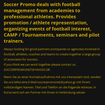
ε
Soccer Promo deals with football
ς
management from academies to
σ
professional athletes. Provides
ε
2
promotion / athlete representation,
m
organizing events of football interest,
i
CAMP / Tournaments, seminars and pilot
n
trainers.
;
Always looking for good partners (companies or agencies) involved in
2
football, athletes, coaches and teams to create together a large group
0
of associates for success.
0
If you think we can work together please contact us.
κ
SOCCERPROMONET@YAHOO.GR
ο
ν
Wenn Sie an einer Kontaktaufnahme mit uns interessiert sind, senden
τ
Sie uns bitte eine E-Mail soccerpromonet@yahoo.gr mit Ihrem
ρ
vollständigen Namen, Titel und Telefon an die folgende Adresse. In
ό
Kürze wird sich ein Partner mit Ihnen in Verbindung setzen
λ
σ