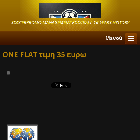
SOCCERPROMO MANAGEMENT FOOTBALL 16 YEARS HISTORY
Μενού
ONE FLAT τιμη 35 ευρω