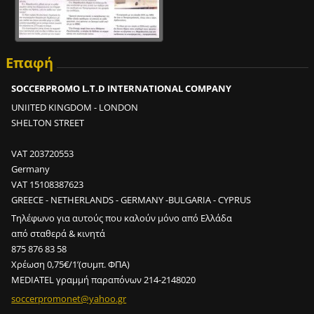
Επαφή
SOCCERPROMO L.T.D INTERNATIONAL COMPANY
UNIITED KINGDOM - LONDON
SHELTON STREET
VAT 203720553
Germany
VAT 15108387623
GREECE - NETHERLANDS - GERMANY -BULGARIA - CYPRUS
Τηλέφωνο για αυτούς που καλούν μόνο από Ελλάδα
από σταθερά & κινητά
875 876 83 58
Χρέωση 0,75€/1’(συμπ. ΦΠΑ)
MEDIATEL γραμμή παραπόνων 214-2148020
soccerpr
omonet@y
ahoo.gr