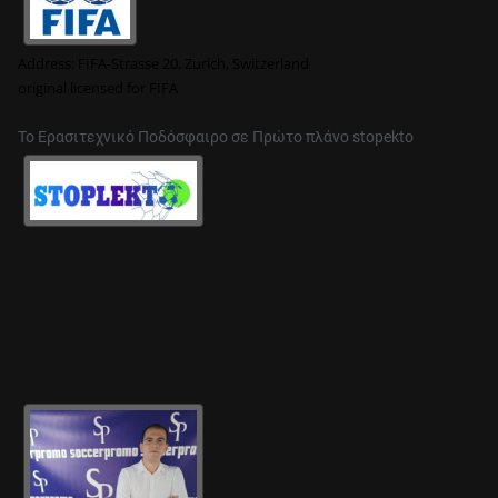
Address:
FIFA-Strasse 20, Zurich, Switzerland
original
licensed for FIFA
Το Ερασιτεχνικό Ποδόσφαιρο σε Πρώτο πλάνο stopekto