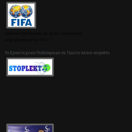
Address:
FIFA-Strasse 20, Zurich, Switzerland
original
licensed for FIFA
Το Ερασιτεχνικό Ποδόσφαιρο σε Πρώτο πλάνο stopekto