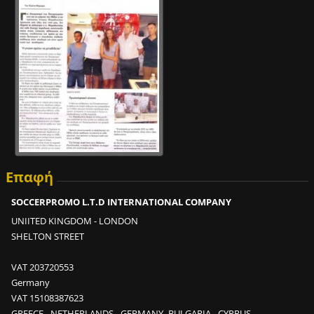
ε
ς
σ
ε
2
m
i
n
;
2
0
Επαφή
0
κ
SOCCERPROMO L.T.D INTERNATIONAL COMPANY
ο
UNIITED KINGDOM - LONDON
ν
SHELTON STREET
τ
ρ
VAT 203720553
ό
Germany
λ
VAT 15108387623
σ
GREECE - NETHERLANDS - GERMANY -BULGARIA - CYPRUS