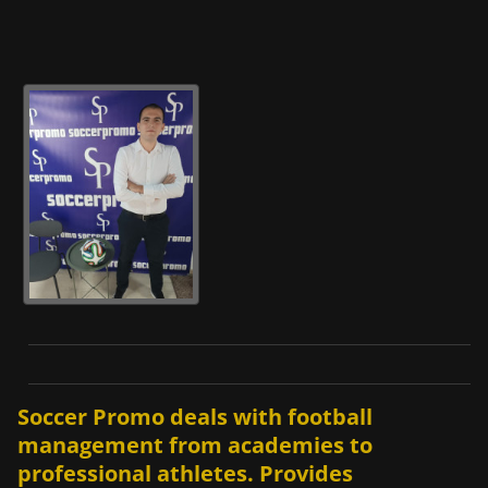
0
0
ε
σ
ω
τ
ε
ρ
ι
κ
έ
ς
π
ά
σ
ε
ς
Soccer Promo deals with football
σ
ε
management from academies to
2
professional athletes. Provides
m