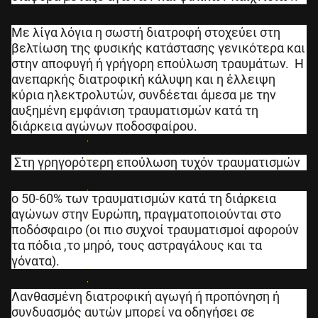
Με λίγα λόγια η σωστή διατροφή στοχεύει στη
βελτίωση της φυσικής κατάστασης γενικότερα και
στην αποφυγή ή γρήγορη επούλωση τραυμάτων. Η
ανεπαρκής διατροφική κάλυψη και η έλλειψη
κύρια ηλεκτρολυτών, συνδέεται άμεσα με την
αυξημένη εμφάνιση τραυματισμών κατά τη
Ε
διάρκεια αγώνων ποδοσφαίρου.
ί
ν
α
Στη γρηγορότερη επούλωση τυχόν τραυματισμών
ι
δ
ο 50-60% των τραυματισμών κατά τη διάρκεια
υ
αγώνων στην Ευρώπη, πραγματοποιούνται στο
ν
ποδόσφαιρο (οι πιο συχνοί τραυματισμοί αφορούν
α
τα πόδια ,το μηρό, τους αστραγάλους και τα
τ
γόνατα).
ό
ν
Λανθασμένη διατροφική αγωγή ή προπόνηση ή
σ
συνδυασμός αυτών μπορεί να οδηγήσει σε
ε