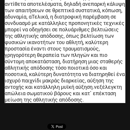
αντίθετα αποτελέσματα, δηλαδή ανεπαρκή κάλυψη
μ
των απαιτήσεων σε θρεπτικά συστατικά, κόπωση,
ι
αδυναμία, α
Τελικά, η διατροφική παρέμβαση σε
α
συνδυασμό με κατάλληλες προπονητικές τεχνικές
π
μπορεί να οδηγήσει σε πολυάριθμες βελτιώσεις
ρ
της αθλητικής απόδοσης, όπως βελτίωση των
ο
φυσικών ικανοτήτων του αθλητή, καλύτερη
π
προστασία έναντι στους τραυματισμούς,
ο
γρηγορότερη θεραπεία των πληγών και πιο
ν
σύντομη αποκατάσταση, διατήρηση μιας σταθερής
η
αθλητικής απόδοσης τόσο ποιοτικά όσο και
τ
ποσοτικά, καλύτερη δυνατότητα να διατηρηθεί ένα
ι
ισχυρό παιχνίδι μακράς διαρκείας, αύξηση της
κ
αντοχής και κατάλληλη μυϊκή αύξηση.
νεξέλεγκτη
ή
απώλεια σωματικού βάρους και κατ` επέκταση
μ
μείωση της αθλητικής απόδοσης.
ο
ν
ά
δ
α