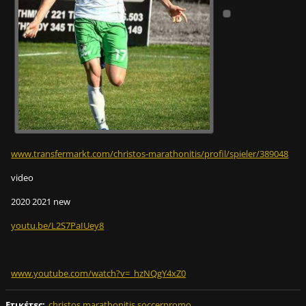
www.transfermarkt.com/christos-marathonitis/profil/spieler/389048
video
2020 2021 new
youtu.be/L2S7PaIUey8
www.youtube.com/watch?v=_hzNQgY4xZ0
Ετικέτες
:
christos marathonitis soccerpromo