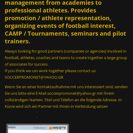
management from academies to
professional athletes. Provides
promotion / athlete representation,
organizing events of football interest,
CAMP / Tournaments, seminars and pilot
trainers.
Ε
Always looking for good partners (companies or agencies) involved in
ί
football, athletes, coaches and teams to create together a large group
ν
of associates for success.
α
If you think we can work together please contact us.
ι
SOCCERPROMONET@YAHOO.GR
δ
υ
Wenn Sie an einer Kontaktaufnahme mit uns interessiert sind, senden
ν
Sie uns bitte eine E-Mail soccerpromonet@yahoo.gr mit Ihrem
α
vollständigen Namen, Titel und Telefon an die folgende Adresse. In
τ
Kürze wird sich ein Partner mit Ihnen in Verbindung setzen
ό
ν
σ
ε