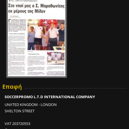
μ
ι
α
π
ρ
ο
π
ο
ν
η
τ
ι
κ
Επαφή
ή
μ
SOCCERPROMO L.T.D INTERNATIONAL COMPANY
ο
UNIITED KINGDOM - LONDON
ν
SHELTON STREET
ά
δ
VAT 203720553
α