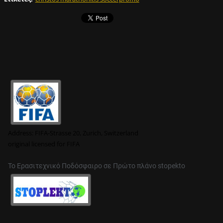
Address:
FIFA-Strasse 20, Zurich, Switzerland
original
licensed for FIFA
Το Ερασιτεχνικό Ποδόσφαιρο σε Πρώτο πλάνο stopekto