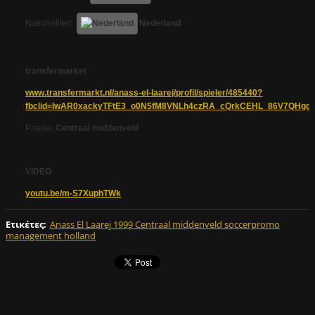
Nationaliteit:
Nederland
transfermarket
www.transfermarkt.nl/anass-el-laarej/profil/spieler/485440?
fbclid=IwAR0xackyTFtE3_o0N5fM8VNLh4czRA_cQrkCEHL_86V7QHg
Positie:
Centraal middenveld
VIDEO
youtu.be/m-S7XuphTWk
Ετικέτες
:
Anass El Laarej 1999 Centraal middenveld soccerpromo
management holland