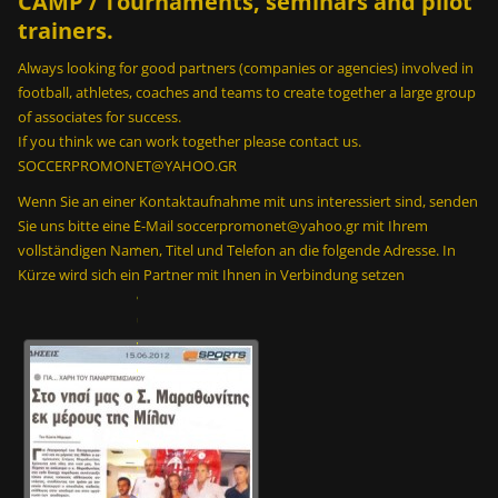
CAMP / Tournaments, seminars and pilot
trainers.
Always looking for good partners (companies or agencies) involved in
football, athletes, coaches and teams to create together a large group
of associates for success.
If you think we can work together please contact us.
SOCCERPROMONET@YAHOO.GR
Ε
ί
Wenn Sie an einer Kontaktaufnahme mit uns interessiert sind, senden
ν
Sie uns bitte eine E-Mail soccerpromonet@yahoo.gr mit Ihrem
α
vollständigen Namen, Titel und Telefon an die folgende Adresse. In
ι
Kürze wird sich ein Partner mit Ihnen in Verbindung setzen
δ
υ
ν
α
τ
ό
ν
σ
ε