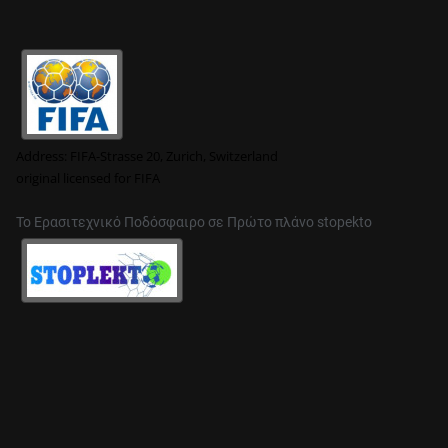
Address:
FIFA-Strasse 20, Zurich, Switzerland
original
licensed for FIFA
Το Ερασιτεχνικό Ποδόσφαιρο σε Πρώτο πλάνο stopekto