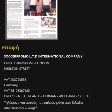
μ
ι
α
π
ρ
ο
π
ο
Επαφή
ν
η
SOCCERPROMO L.T.D INTERNATIONAL COMPANY
τ
UNIITED KINGDOM - LONDON
ι
SHELTON STREET
κ
ή
VAT 203720553
μ
Germany
ο
VAT 15108387623
ν
GREECE - NETHERLANDS - GERMANY -BULGARIA - CYPRUS
ά
Τηλέφωνο για αυτούς που καλούν μόνο από Ελλάδα
δ
από σταθερά & κινητά
α