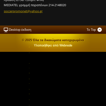
MEDIATEL γραμμή παραπόνων 214-2148020
soccerpr
omonet@y
ahoo.gr
Desktop έκδοση
To Top
Ε
© 2025 Όλα τα δικαιώματα κατοχυρωμένα
ί
Υλοποιήθηκε από
Webnode
ν
α
ι
δ
υ
ν
α
τ
ό
ν
σ
ε