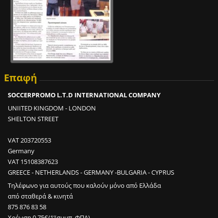
Επαφή
SOCCERPROMO L.T.D INTERNATIONAL COMPANY
UNIITED KINGDOM - LONDON
SHELTON STREET
VAT 203720553
Germany
VAT 15108387623
GREECE - NETHERLANDS - GERMANY -BULGARIA - CYPRUS
Τηλέφωνο για αυτούς που καλούν μόνο από Ελλάδα
από σταθερά & κινητά
875 876 83 58
Χρέωση 0,75€/1’(συμπ. ΦΠΑ)