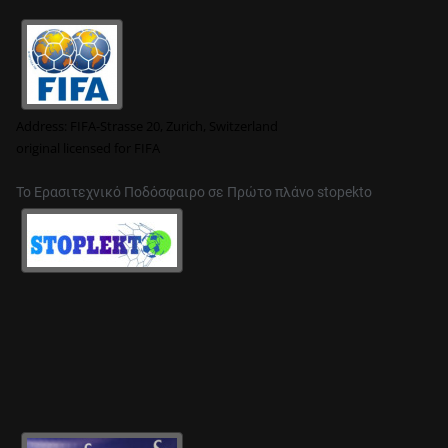
Address:
FIFA-Strasse 20, Zurich, Switzerland
original
licensed for FIFA
Το Ερασιτεχνικό Ποδόσφαιρο σε Πρώτο πλάνο stopekto