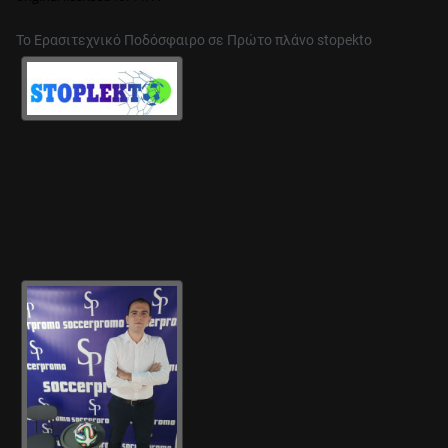
Το Ερασιτεχνικό Ποδόσφαιρο σε Πρώτο πλάνο stopekto