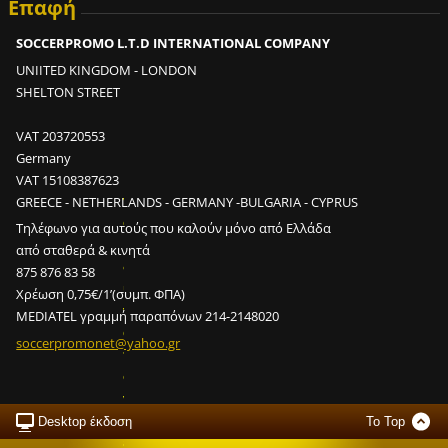
Επαφή
SOCCERPROMO L.T.D INTERNATIONAL COMPANY
UNIITED KINGDOM - LONDON
SHELTON STREET
VAT 203720553
Ε
Germany
ί
VAT 15108387623
ν
GREECE - NETHERLANDS - GERMANY -BULGARIA - CYPRUS
α
Τηλέφωνο για αυτούς που καλούν μόνο από Ελλάδα
ι
από σταθερά & κινητά
δ
875 876 83 58
υ
Χρέωση 0,75€/1’(συμπ. ΦΠΑ)
ν
MEDIATEL γραμμή παραπόνων 214-2148020
α
soccerpr
omonet@y
ahoo.gr
τ
ό
ν
σ
Desktop έκδοση
To Top
ε