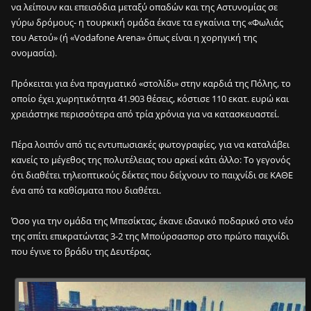
να λείπουν και επεισόδια μεταξύ οπαδών και της Αστυνομίας σε
γύρω δρόμους- η τουρκική ομάδα έκανε τα εγκαίνια της «Φωλιάς
του Αετού» (ή «Vodafone Arena» όπως είναι η χορηγική της
ονομασία).
Πρόκειται για ένα πραγματικό «στολίδι» στην καρδιά της Πόλης, το
οποίο έχει χωρητικότητα 41.903 θέσεις, κόστισε 110 εκατ. ευρώ και
χρειάστηκε περισσότερα από τρία χρόνια για να κατασκευαστεί.
Πέρα λοιπόν από τις εντυπωσιακές φωτογραφίες, για να καταλάβει
κανείς το μέγεθος της πολυτέλειας του αρκεί κάτι άλλο: Το γεγονός
ότι διαθέτει τηλεοπτικούς δέκτες που δείχνουν το παιχνίδι σε ΚΑΘΕ
ένα από τα καθίσματα που διαθέτει.
Όσο για την ομάδα της Μπεσίκτας, έκανε ιδανικό ποδαρικό στο νέο
της σπίτι επικρατώντας 3-2 της Μπούρσασπορ στο πρώτο παιχνίδι
που έγινε το βράδυ της Δευτέρας.