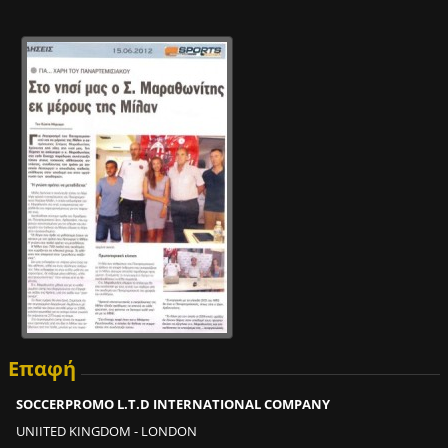
m
i
n
;
Μ
Ε
Τ
Ο
M
P
O
U
T
F
O
Επαφή
O
T
SOCCERPROMO L.T.D INTERNATIONAL COMPANY
T
UNIITED KINGDOM - LONDON
R