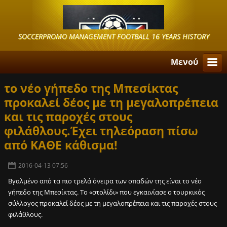
SOCCERPROMO MANAGEMENT FOOTBALL 16 YEARS HISTORY
Μενού
το νέο γήπεδο της Μπεσίκτας
προκαλεί δέος με τη μεγαλοπρέπεια
και τις παροχές στους
φιλάθλους.Έχει τηλεόραση πίσω
από ΚΑΘΕ κάθισμα!
2016-04-13 07:56
Βγαλμένο από τα πιο τρελά όνειρα των οπαδών της είναι το νέο
γήπεδο της Μπεσίκτας. Το «στολίδι» που εγκαινίασε ο τουρκικός
σύλλογος προκαλεί δέος με τη μεγαλοπρέπεια και τις παροχές στους
φιλάθλους.