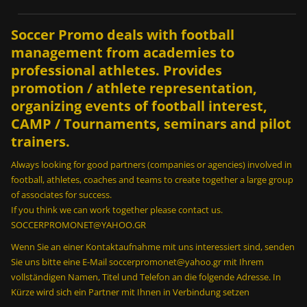
ε
2
Soccer Promo deals with football
m
i
management from academies to
n
professional athletes. Provides
;
promotion / athlete representation,
2
organizing events of football interest,
0
CAMP / Tournaments, seminars and pilot
0
trainers.
κ
ε
Always looking for good partners (companies or agencies) involved in
φ
football, athletes, coaches and teams to create together a large group
α
of associates for success.
λ
If you think we can work together please contact us.
ι
SOCCERPROMONET@YAHOO.GR
έ
Wenn Sie an einer Kontaktaufnahme mit uns interessiert sind, senden
ς
Sie uns bitte eine E-Mail soccerpromonet@yahoo.gr mit Ihrem
σ
vollständigen Namen, Titel und Telefon an die folgende Adresse. In
ε
Kürze wird sich ein Partner mit Ihnen in Verbindung setzen
2