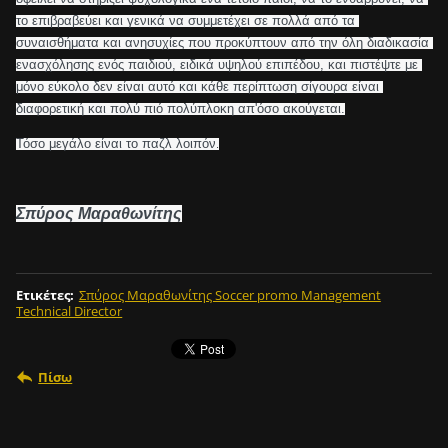
το επιβραβεύει και γενικά να συμμετέχει σε πολλά από τα 
συναισθήματα και ανησυχίες που προκύπτουν από την όλη διαδικασία 
ενασχόλησης ενός παιδιού, ειδικά υψηλού επιπέδου, και πιστέψτε με 
μόνο εύκολο δεν είναι αυτό και κάθε περίπτωση σίγουρα είναι 
διαφορετική και πολύ πιό πολύπλοκη απ'όσο ακούγεται.
Τόσο μεγάλο είναι το παζλ λοιπόν
.
Σπύρος Μαραθωνίτης
Ετικέτες
:
Σπύρος Μαραθωνίτης Soccer promo Management
Technical Director
Πίσω