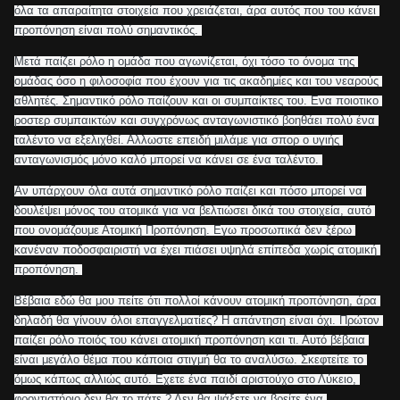
όλα τα απαραίτητα στοιχεία που χρειάζεται, άρα αυτός που του κάνει 
προπόνηση είναι πολύ σημαντικός. 
Μετά παίζει ρόλο η ομάδα που αγωνίζεται, όχι τόσο το όνομα της 
ομάδας όσο η φιλοσοφία που έχουν για τις ακαδημίες και του νεαρούς 
αθλητές. Σημαντικό ρόλο παίζουν και οι συμπαίκτες του. Ενα ποιοτικο 
ροστερ συμπαικτών και συγχρόνως ανταγωνιστικό βοηθάει πολύ ένα 
ταλέντο να εξελιχθεί. Αλλωστε επειδή μιλάμε για σπορ ο υγιής 
ανταγωνισμός μόνο καλό μπορεί να κάνει σε ένα ταλέντο. 
Αν υπάρχουν όλα αυτά σημαντικό ρόλο παίζει και πόσο μπορεί να 
δουλέψει μόνος του ατομικά για να βελτιώσει δικά του στοιχεία, αυτό 
που ονομάζουμε Ατομική Προπόνηση. Εγω προσωπικά δεν ξέρω 
κανέναν ποδοσφαιριστή να έχει πιάσει υψηλά επίπεδα χωρίς ατομική 
προπόνηση. 
Βέβαια εδώ θα μου πείτε ότι πολλοί κάνουν ατομική προπόνηση, άρα 
δηλαδή θα γίνουν όλοι επαγγελματίες? Η απάντηση είναι όχι. Πρώτον 
παίζει ρόλο ποιός του κάνει ατομική προπόνηση και τι. Αυτό βέβαια 
είναι μεγάλο θέμα που κάποια στιγμή θα το αναλύσω. Σκεφτείτε το 
όμως κάπως αλλιώς αυτό. Εχετε ένα παιδί αριστούχο στο Λύκειο, 
φροντιστήριο δεν θα το πάτε ? Δεν θα ψάξετε να βρείτε ένα 