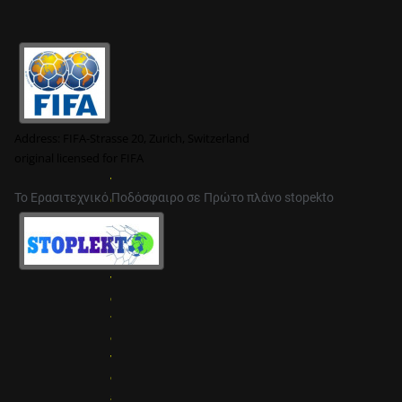
Address:
FIFA-Strasse 20, Zurich, Switzerland
Ε
original
licensed for FIFA
ί
ν
Το Ερασιτεχνικό Ποδόσφαιρο σε Πρώτο πλάνο stopekto
α
ι
δ
υ
ν
α
τ
ό
ν
σ
ε