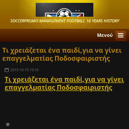
SOCCERPROMO MANAGEMENT FOOTBALL 16 YEARS HISTORY
Μενού
Τι χρειάζεται ένα παιδί,για να γίνει
επαγγελματίας Ποδοσφαιριστής
2015-10-15 10:10
Τι χρειάζεται ένα παιδί,για να γίνει
επαγγελματίας Ποδοσφαιριστής