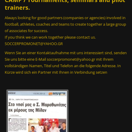
;
trainers.
;
;
Always looking for good partners (companies or agencies) involved in
football, athletes, coaches and teams to create together a large group
of associates for success.
2
If you think we can work together please contact us.
0
SOCCERPROMONET@YAHOO.GR
0
Wenn Sie an einer Kontaktaufnahme mit uns interessiert sind, senden
σ
Sie uns bitte eine E-Mail soccerpromonet@yahoo.gr mit Ihrem
ο
vollständigen Namen, Titel und Telefon an die folgende Adresse. In
υ
Kürze wird sich ein Partner mit Ihnen in Verbindung setzen
τ
σ
ε
2
m
i
n
;
2