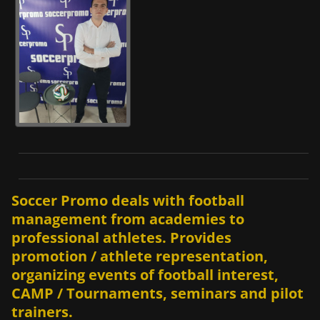
R
E
I
N
A
I
!
!
Ε
π
ι
Soccer Promo deals with football
δ
management from academies to
ι
professional athletes. Provides
ώ
promotion / athlete representation,
κ
ε
organizing events of football interest,
τ
CAMP / Tournaments, seminars and pilot
ε
trainers.
η