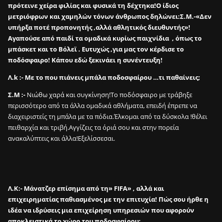
πρότεινε χείρα φιλίας και φυσικά τη δέχτηκα!Ο ίδιος
μετριόφρων και χαμηλών τόνων άνθρωπος δηλώνει:Σ.Μ.-«Δεν
υπήρξα ποτέ προπονητής ,αλλά αθλητικός διευθυντής»!
Αγαπούσε από παιδί τα ομαδικά κυρίως παιχνίδια , όπως το
μπάσκετ και το Βόλεϊ . Ευτυχώς ,για μας τον κέρδισε το
ποδόσφαιρο! Κάπου εδώ ξεκινάει η συνέντευξη!
Λ.k :- Με το που πιάνεις μπάλα ποδοσφαίρου …τι παθαίνεις;
Σ.Μ :-
Νιώθω χαρά και συγκίνηση!Το ποδόσφαιρο με τράβηξε
περισσότερο από τα άλλα ομαδικά αθλήματα, επειδή έπρεπε να
διαχειριστείς τη μπάλα με τα πόδια.Έλκομαι από τα δύσκολα !θέλει
πειθαρχία και τριβή.Αγγίζεις τα όριά σου και στην πορεία
ανακαλύπτεις και άλλα!Εξελίσσεσαι.
Λ.K:- Μάνατζερ επίσημα από τη» FIFA» , αλλά και
επιχειρηματίας παθιασμένος με την επιτυχία! Πώς σου ήρθε η
ιδέα να ιδρύσεις μια επιχείρηση υπηρεσιών που αφορούν
αποκλειστικά το χώρο του ποδοσφαίρου;