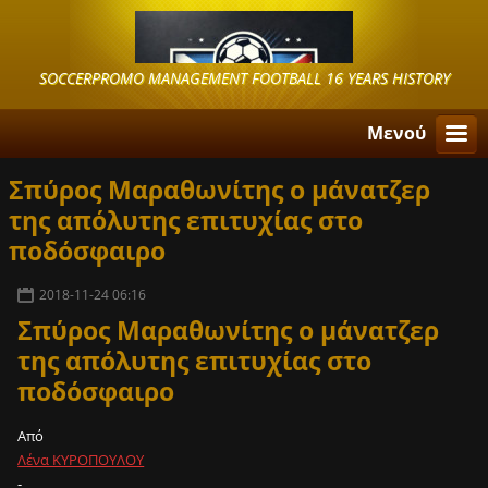
SOCCERPROMO MANAGEMENT FOOTBALL 16 YEARS HISTORY
Μενού
Σπύρος Μαραθωνίτης ο μάνατζερ
της απόλυτης επιτυχίας στο
ποδόσφαιρο
2018-11-24 06:16
Σπύρος Μαραθωνίτης ο μάνατζερ
της απόλυτης επιτυχίας στο
ποδόσφαιρο
Από
Λένα ΚΥΡΟΠΟΥΛΟΥ
-