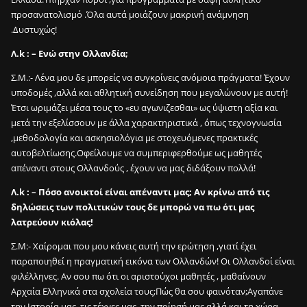
0
προσανατολισμό .Όλα αυτά μοιάζουν μακρινή ανάμνηση
0
.Δυστυχώς!
ε
σ
Λ.k : – Ενώ στην Ολλανδία;
ω
Σ.Μ.:- Λένα μου δε μπορείς να συγκρίνεις ανόμοια πράγματα! Έχουν
τ
υποδομές ,αλλά και αθλητική συνείδηση που μεγαλώνουν με αυτή!
ε
Έτσι ωριμάζει μέσα τους το «ευ αγωνιζεσθαι» ως ύψιστη αξία και
ρ
μετά την εξελίσσουν με άλλα χαρακτηριστικά , όπως τεχνογνωσία
ι
,μεθοδολογία και ασκησιολόγια με στοχευόμενες πρακτικές
κ
αυτοβελτίωσης.Οφείλουμε να συμπεριφερθούμε ως μαθητές
έ
απέναντι στους Ολλανδούς , έχουν να μας διδάξουν πολλά!
ς
π
Λ.k : – Πόσο ανοικτοί είναι απέναντι μας; Αν κρίνω από τις
ά
δηλώσεις των πολιτικών τους δε μπορώ να πω ότι μας
σ
λατρεύουν κιόλας!
ε
ς
Σ.Μ:- Χαίρομαι που μου κάνεις αυτή την ερώτηση ,γιατί έχει
σ
παραποιηθεί η πραγματική εικόνα των Ολλανδών! Οι Ολλανδοί είναι
ε
φιλέλληνες. Αν σου πω ότι οι αριστούχοι μαθητές , μαθαίνουν
2
Αρχαία Ελληνικά στα σχολεία τους;Πώς θα σου φαινόταν;Αγαπάνε
m
την Ιστορία μας, τις τέχνες μας ,την ποίησή μας,αλλά και τη χώρα