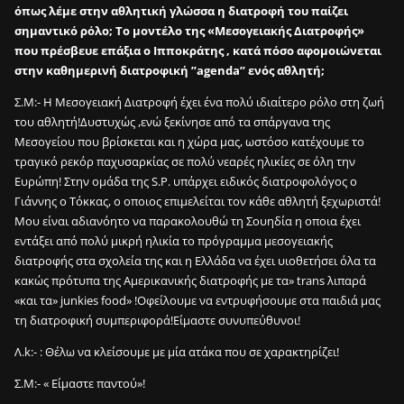
ε
όπως λέμε στην αθλητική γλώσσα η διατροφή του παίζει
ς
σημαντικό ρόλο; Το μοντέλο της «Μεσογειακής Διατροφής»
σ
που πρέσβευε επάξια ο Ιπποκράτης , κατά πόσο αφομοιώνεται
ε
στην καθημερινή διατροφική ”agenda’’ ενός αθλητή;
2
m
Σ.Μ:- Η Μεσογειακή Διατροφή έχει ένα πολύ ιδιαίτερο ρόλο στη ζωή
i
του αθλητή!Δυστυχώς ,ενώ ξεκίνησε από τα σπάργανα της
n
Μεσογείου που βρίσκεται και η χώρα μας, ωστόσο κατέχουμε το
;
τραγικό ρεκόρ παχυσαρκίας σε πολύ νεαρές ηλικίες σε όλη την
Ευρώπη! Στην ομάδα της S.P. υπάρχει ειδικός διατροφολόγος ο
2
Γιάννης ο Τόκκας, ο οποιος επιμελείται τον κάθε αθλητή ξεχωριστά!
0
Μου είναι αδιανόητο να παρακολουθώ τη Σουηδία η οποια έχει
0
εντάξει από πολύ μικρή ηλικία το πρόγραμμα μεσογειακής
κ
διατροφής στα σχολεία της και η Ελλάδα να έχει υιοθετήσει όλα τα
ο
κακώς πρότυπα της Αμερικανικής διατροφής με τα» trans λιπαρά
ν
«και τα» junkies food» !Οφείλουμε να εντρυφήσουμε στα παιδιά μας
τ
τη διατροφική συμπεριφορά!Είμαστε συνυπεύθυνοι!
ρ
ό
Λ.k:- : Θέλω να κλείσουμε με μία ατάκα που σε χαρακτηρίζει!
λ
Σ.Μ:- « Είμαστε παντού»!
σ