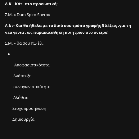
ε
Λ.Κ.- Κάτι πιο προσωπικό;
2
m
Σ.Μ.-» Dum Spiro Spero»
i
Λ.k :- Και θα ήθελα με το δικό σου τρόπο γραφής 5 λέξεις ,για τη
n
νέα γενιά , ως παρακαταθήκη κινήτρων στο όνειρο!
;
Σ.Μ. – θα σου πω έξι.
2
0
0
Αποφασιστικότητα
κ
ε
Ανάπτυξη
φ
α
συναγωνιστικότητα
λ
Αλήθεια
ι
έ
Στοχοπροσήλωση
ς
Δημιουργία
σ
ε
2