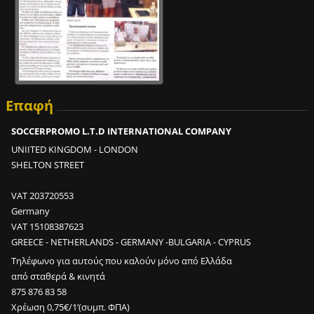
σ
ύ
ν
τ
ο
μ
ο
Επαφή
χ
SOCCERPROMO L.T.D INTERNATIONAL COMPANY
ρ
ο
UNIITED KINGDOM - LONDON
ν
SHELTON STREET
ι
κ
VAT 203720553
ό
Germany
δ
VAT 15108387623
ι
GREECE - NETHERLANDS - GERMANY -BULGARIA - CYPRUS
ά
Τηλέφωνο για αυτούς που καλούν μόνο από Ελλάδα
σ
από σταθερά & κινητά
τ
875 876 83 58
η
Χρέωση 0,75€/1’(συμπ. ΦΠΑ)