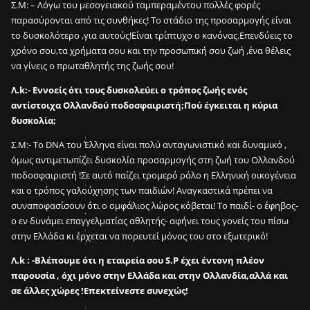
Σ.Μ: – Λόγω του μεσογειακού ταμπεραμέντου πολλές φορές
παρασύρονται από τις συνθήκες! Το στάδιο της προσαρμογής είναι
το δυσκολότερο ,για αυτούς!Είναι τρίπτυχο ο κανόνας.Επενδύεις το
χρόνο σου,τα χρήματα σου και την προσωπική σου ζωή ,ένα θέλεις
να γίνεις ο πρωταθλητής της ζωής σου!
Λ.k:- Εννοείς ότι τους δυσκολεύει ο τρόπος ζωής ενός
αντίστοιχα Ολλανδού ποδοσφαιριστή;
Πού έγκειται η κύρια
Ε
δυσκολία;
ί
ν
Σ.Μ:- Το DNA του Έλληνα είναι πολύ ανταγωνιστικό και δυναμικό ,
α
όμως αντιμετωπίζει δυσκολία προσαρμογής στη ζωή του Ολλανδού
ι
ποδοσφαιριστή !Σε αυτό παίζει τρομερό ρόλο η Ελληνική οικογένεια
δ
και ο τρόπος γαλούχησης των παιδιών! Αναγκαστικά πρέπει να
υ
συναποφασίσουν ότι ο ομφάλιος λώρος κόβεται! Το παιδί- ο έφηβος-
ν
ο εν δυνάμει επαγγελματίας αθλητής- αφήνει τους γονείς του πίσω
α
στην Ελλάδα κι έρχεται να πορευτεί μόνος του στο εξωτερικό!
τ
ό
Λ.k : -Βλέπουμε ότι η εταιρεία σου S.P έχει έντονη πλέον
ν
παρουσία , όχι μόνο στην Ελλάδα και στην Ολλανδία,αλλά και
σ
σε άλλες χώρες !Επεκτείνεστε συνεχώς!
ε