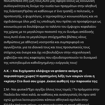
πολυεπίπεδα στη ζωή τους.Αυτό μας αφορά όλους ως κοινωνική
;
συλλογικότητα.Ας δούμε την ουσία των πραγμάτων στην αληθινή
;
της διάσταση!Πρέπει να καθίσουμε σ’ ένα τραπέζι ο πολιτικός, ο
;
προπονητής, ο ψυχολόγος, ο τεχνοκράτης,ο κοινωνιολόγος και να
σχεδιάσουμε όλοι μαζί τις υποδομές που πρέπει να προσφέρουμε ως
κοινωνία,για να δουλέψουμε το ταλέντο του έμψυχου κεφαλαίου
2
της χώρας με το μεγαλύτερο ποσοστό της εν δυνάμει απόδοσής
0
τους.Αυτό είναι το μεγαλύτερο στοίχημα!Να βλέπεις νέους
0
ανθρώπους με αθλητική νοοτροπία και συμπεριφορά να
σ
αγωνίζονται ,για τα ιδανικά τους και τους προσωπικούς τους
ο
στόχους και όνειρα και όχι να βουλιάζουν στην «τεχνολογική
υ
χαβούζα» και στις καφετερίες που εξουδετεροποιούν το δυναμικό
τ
της «επιτηδευμένα καθοδηγημένης» ενέργειάς τους!
σ
ε
Λ.K. :- Και Ευχόμαστε ολόψυχα να φτάσετε ακόμη σε
2
περισσότερες χώρες! Η αγαπημένη λέξη των καιρών είναι η
m
«κρίση» Στο δικό σου χώρο ,έκανε αισθητή την παρουσία της;
i
n
Σ.Μ:- Ναι φυσικά!‘Έχει αγγίξει όλους τους τομείς ! Τα πράγματα στην
;
Παιδεία δεν πάνε καλά, αν καθίσεις και αναλογιστείς ότι πριν από
οχτώ χρόνια λειτουργούσαν κάποια αθλητικά σχολεία στην
2
Ελλάδα.Υπήρχαν πόροι ,για προγράμματα με σαφή αθλητικό