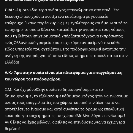
Σ.Μ : –
Ήμουν ιδιαίτερα ανήσυχος επαγγελματικά από παιδί. Στα
δεκαοχτώ μου χρόνια άνοιξα ένα κατάστημα με γυναικεία
εσώρουχα! Έκανα παρέα κυρίως με μεγαλύτερους και ήμουν αυτό το
«ψαχτήρι» το οποίο θέλει να καταλάβει την αγορά και τους νόμους
που τη διέπουν επιχειρηματικά.Υπήρξαταυτόγχρονα εκπρόσωπος
ενός Ολλανδικού γραφείου που είχε κύριο αντικείμενό του κάθε
είδος υπηρεσία που σχετίζεται με το ποδόσφαιρο!Εκεί εντόπισα την
ανάγκη της αγοράς ,για τέτοιου είδους υπηρεσίες αποκλειστικά στην
Ελλάδα!
Λ.Κ.- Άρα στην ουσία είναι μία πλατφόρμα για επαγγελματίες
του χώρου του ποδοσφαίρου.
Σ.Μ.-Και όχι μόνο!Στην ουσία το δημιουργήσαμε και το
δημιουργούμε , το εξελίσσουμε κάθε μέρα!Στόχος ήταν να ενώσουμε
όλους τους επαγγελματίες του χώρου και από την άλλη αυτό να
αποτελέσει το έναυσμα και κατά συνέπεια το όραμα ως επενδυτική
ευκαιρία ,για επιχειρηματίες του χώρου!Με λίγα λόγια επενδύσαμε!
Αν θέλεις να έχεις μέλλον , οφείλεις να επενδύσεις ,για να έχεις γερά
θεμέλια!