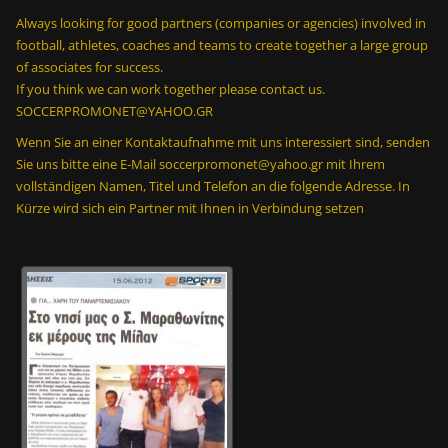
α
Always looking for good partners (companies or agencies) involved in
κ
football, athletes, coaches and teams to create together a large group
α
of associates for success.
δ
If you think we can work together please contact us.
η
SOCCERPROMONET@YAHOO.GR
μ
Wenn Sie an einer Kontaktaufnahme mit uns interessiert sind, senden
ί
Sie uns bitte eine E-Mail soccerpromonet@yahoo.gr mit Ihrem
α
vollständigen Namen, Titel und Telefon an die folgende Adresse. In
σ
Kürze wird sich ein Partner mit Ihnen in Verbindung setzen
α
ς
ν
α
ε
ί
ν
α
ι
σ
ε