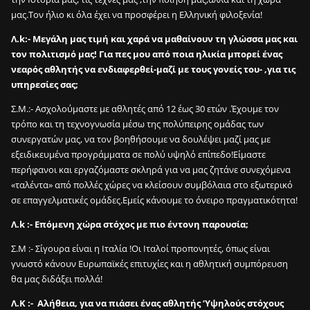
i
μας.Τον ήλιο κι όλα έχει να προσφέρει η Ελληνική φιλοξενία!
n
Λ.k:- Μεγάλη μας τιμή και χαρά να μαθαίνουν τη γλώσσα μας και
;
τον πολιτισμό μας! Για πες μου από ποια ηλικία μπορεί ένας
2
νεαρός αθλητής να ενδιαφερθεί-μαζί με τους γονείς του- ,για τις
0
υπηρεσίες σας;
0
Σ.Μ.:- Ασχολούμαστε με αθλητές από 12 έως 30 ετών .Έχουμε τον
ε
τρόπο και τη τεχνογνωσία μέσω της πολύπειρης ομάδας των
ξ
συνεργατών μας, να τον βοηθήσουμε να δουλέψει μαζί μας με
ω
εξειδικευμένα προγράμματα σε πολύ υψηλό επίπεδο!Είμαστε
τ
περήφανοι και εργαζόμαστε σκληρά για να μας ζητάνε συνεχόμενα
ε
«ταλέντα» από πολλές χώρες να κλείσουν συμβόλαια στο εξωτερικό
ρ
σε επαγγελματικές ομάδες.Εμείς κάνουμε το όνειρο πραγματικότητα!
ι
κ
Λ.k :- Επόμενη χώρα στόχος με πιο έντονη παρουσία;
έ
Σ.Μ :- Σίγουρα είναι η Ιταλία !Οι Ιταλοί προπονητές, όπως είναι
ς
γνωστό κάνουν Ευρωπαϊκές επιτυχίες και η αθλητική συμπόρευση
π
θα μας διδάξει πολλά!
ά
σ
Λ.K :- Αλήθεια, για να πιάσει ένας αθλητής ‘Υψηλούς στόχους