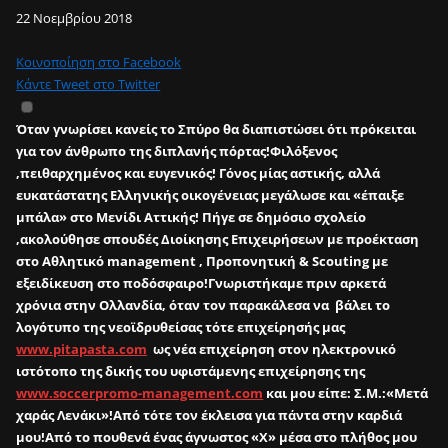
22 Νοεμβρίου 2018
Κοινοποίηση στο Facebook
Κάντε Tweet στο Twitter
Όταν γνωρίσει κανείς το Σπύρο θα διαπιστώσει ότι πρόκειται
για τον άνθρωπο της διπλανής πόρτας!Φιλόξενος
,πειθαρχημένος και ευγενικός! Γόνος μίας αστικής, αλλά
ευκατάστατης Ελληνικής οικογένειας μεγάλωσε και «έπαιξε
μπάλα» στο Μενίδι Αττικής! Πήγε σε δημόσιο σχολείο
,ακολούθησε σπουδές Διοίκησης Επιχειρήσεων με προέκταση
στο Αθλητικό management , Προπονητική & Scouting με
εξειδίκευση στο ποδόσφαιρο!Γνωριστήκαμε πριν αρκετά
χρόνια στην Ολλανδία, όταν τον παρακάλεσα να βάλει το
λογότυπο της νεοϊδρυθείσας τότε επιχείρησής μας
www.pitapasta.com
ως νέα επιχείρηση στον ηλεκτρονικό
ιστότοπο της δικής του υφιστάμενης επιχείρησης της
www.soccerpromo-management.com
και μου είπε: Σ.Μ.:«Μετά
χαράς Λενάκι»!Από τότε τον έκλεισα για πάντα στην καρδιά
μου!Από το πουθενά ένας άγνωστος «Χ» μέσα στο πλήθος μου