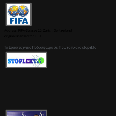
A
I
N
I
N
Address:
FIFA-Strasse 20, Zurich, Switzerland
G
original
licensed for FIFA
S
Y
Το Ερασιτεχνικό Ποδόσφαιρο σε Πρώτο πλάνο stopekto
S
T
E
M
F
O
R
S
O
C
C
E