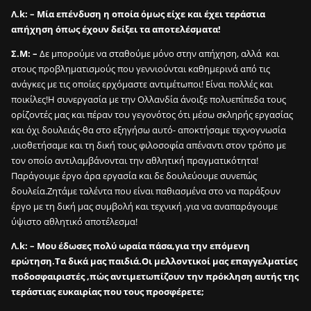
Λ.k: – Μία επένδυση η οποία όμως είχε και έχει τεράστια
απήχηση όπως έχουν δείξει τα αποτελέσματα!
Σ.Μ: –
Δε μπορούμε να σταθούμε μόνο στην απήχηση, αλλά και
στους προβληματισμούς που γεννιούνται καθημερινά από τις
ανάγκες με τις οποίες ερχόμαστε αντιμέτωποι! Είναι πολλές και
ποικίλες!Η συνεργασία με την Ολλανδία άνοιξε πολυεπίπεδα τους
ορίζοντές μας και πέραν του γεγονότος ότι μέσω σκληρής εργασίας
και όχι δουλειάς-θα στο εξηγήσω αυτό- αποκτήσαμε τεχνογνωσία
,υιοθετήσαμε και τη δική τους φιλοσοφία απέναντι στον τρόπο με
τον οποίο αντιλαμβάνονται την αθλητική πραγματικότητα!
Παράγουμε έργο άρα εργασία και δε δουλεύουμε συνεπώς
δουλεία.Ζητάμε ταλέντα που είναι παθιασμένα στο να παράξουν
έργο με τη δική μας συμβολή και τεχνική ,για να αναπαράγουμε
ύψιστο αθλητικό αποτέλεσμα!
Λ.k: – Μου έδωσες πολύ ωραία πάσα,για την επόμενη
ερώτηση.Τα δικά μας παιδιά.Οι μελλοντικοί μας επαγγελματίες
ποδοσφαιριστές ,πώς αντιμετωπίζουν την πρόκληση αυτής της
τεράστιας ευκαιρίας που τους προσφέρετε;