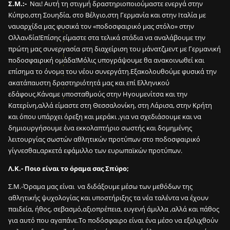
Σ.Μ.:-
Ναι! Αυτή τη στιγμή δραστηριοποιούμαστε ενεργά στην
μ
Κύπρο,στη Σουηδία, στο Βέλγιο,στη Γερμανία και στην Ιταλία με
ι
ναυαρχίδα μας φυσικά τον «ποδοσφαιρικό μας στόλο» στην
α
Ολλανδία!Επίσης είμαστε στα τελικά στάδια να αναλάβουμε την
π
πρώτη μας συνεργασία στη διαχείριση του μάνατζμεντ με Γερμανική
ρ
ποδοσφαιρική ομάδα!Μόλις υπογράψουμε θα ανακοινωθεί και
ο
επίσημα το όνομα του νέου συνεργάτη.Εξακολουθούμε φυσικά την
π
ακατάπαυστη δραστηριότητά μας και επί Ελληνικού
ο
εδάφους.Κάναμε υποσταθμούς στην Ηγουμενίτσα και την
ν
Κατερίνη,αλλά είμαστε στη Θεσσαλονίκη, στη Λάρισα, στην Κρήτη
η
και όπου υπάρχει όρεξη και μεράκι ,για να σχεδιάσουμε και να
τ
δημιουργήσουμε ένα εκκολαπτήριο σωστής και δομημένης
ι
λειτουργίας σωστών αθλητικών προτύπων στο ποδοσφαιρικό
κ
γίγνεσθαι,αρκετά εφάμιλλο των ευρωπαϊκών προτύπων.
ή
μ
Λ.Κ.- Ποιο είναι το όραμα σας Σπύρο;
ο
Σ.Μ.-Όραμα μας είναι να διδάξουμε μέσω των μεθόδων της
ν
αθλητικής ψυχολογίας και υποστήριξης τα νέα ταλέντα να έχουν
ά
παιδεία, ήθος, σεβασμό,αξιοπρέπεια, ευγενή άμιλλα ,αλλά και πάθος
δ
για αυτό που αγαπάνε.Το ποδόσφαιρο είναι ένα μέσο να εξελιχθούν
α