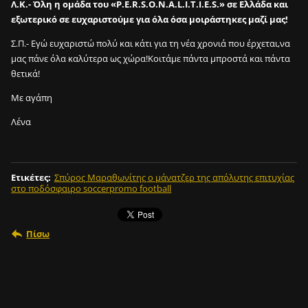
m
Λ.Κ.- Όλη η ομάδα του «P.E.R.S.O.N.A.L.I.T.I.E.S.» σε Ελλάδα και
i
εξωτερικό σε ευχαριστούμε για όλα όσα μοιράστηκες μαζί μας!
n
Σ.Π.- Εγώ ευχαριστώ πολύ και κάτι για τη νέα χρονιά που έρχεται,να
;
μας πάνε όλα καλύτερα ως χώρα!Κοιτάμε πάντα μπροστά και πάντα
θετικά!
Μ
Με αγάπη
Ε
Λένα
Τ
Ο
M
P
Ετικέτες
:
Σπύρος Μαραθωνίτης ο μάνατζερ της απόλυτης επιτυχίας
O
στο ποδόσφαιρο soccerpromo football
U
T
F
Πίσω
O
O
T
T
R