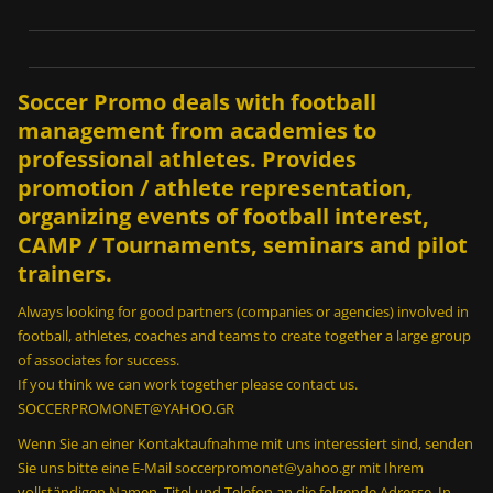
0
0
ε
σ
Soccer Promo deals with football
ω
management from academies to
τ
ε
professional athletes. Provides
ρ
promotion / athlete representation,
ι
organizing events of football interest,
κ
CAMP / Tournaments, seminars and pilot
έ
trainers.
ς
π
Always looking for good partners (companies or agencies) involved in
ά
football, athletes, coaches and teams to create together a large group
σ
of associates for success.
ε
If you think we can work together please contact us.
ς
SOCCERPROMONET@YAHOO.GR
σ
Wenn Sie an einer Kontaktaufnahme mit uns interessiert sind, senden
ε
Sie uns bitte eine E-Mail soccerpromonet@yahoo.gr mit Ihrem
2
vollständigen Namen, Titel und Telefon an die folgende Adresse. In
m