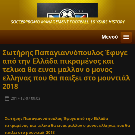
SOCCERPROMO MANAGEMENT FOOTBALL 16 YEARS HISTORY
Μενού
Σωτήρης Παπαγιαννόπουλος Έφυγε
από την Ελλάδα πικραμένος και
τελικα θα ειναι μαλλον ο μονος
ελληνας που θα παιξει στο μουντιάλ
2018
2017-12-07 09:03
Σωτήρης Παπαγιαννόπουλος Έφυγε από την Ελλάδα
πικραμένος και τελικα θα ειναι μαλλον ο μονος ελληνας που θα
παιξει στο μουντιάλ 2018