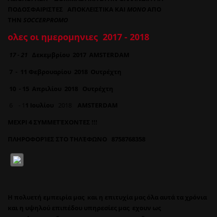
ΠΟΔΟΣΦΑΙΡΙΣΤΕΣ
ΑΠΟΚΛΕΙΣΤΙΚΑ ΚΑΙ
ΜΟΝΟ
ΑΠΟ
ΤΗΝ
SOCCERPROMO
ολες οι ημερομηνιες 2017 - 2018
17 - 21
Δεκεμβρίου 2017 AMSTERDAM
7 - 11 Φεβρουαρίου 2018 Ουτρέχτη
10 - 15 Απριλίου 2018
Ουτρέχτη
6 - 1
1 Ιουλίου
2018
AMSTERDAM
ΜΕΧΡΙ 4 ΣΥΜΜΕΤΈΧΟΝΤΕΣ !!!
ΠΛΗΡΟΦΟΡΊΕΣ ΣΤΟ ΤΗΛΈΦΩΝΟ 8758768358
H πολυετή εμπειρία μας και η επιτυχία μας όλα αυτά τα χρόνια
και η υψηλού επιπέδου υπηρεσίες μας εχουν ως