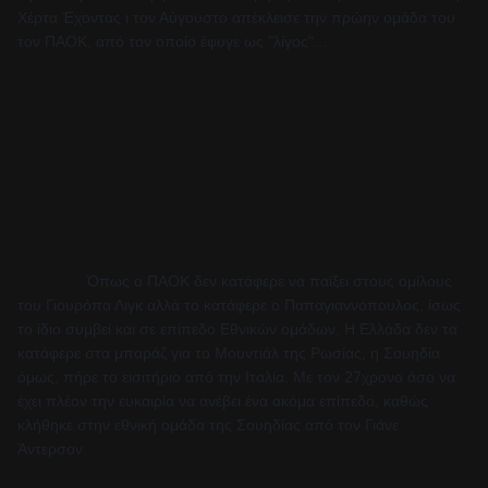
Χέρτα Έχοντας ι τον Αύγουστο απέκλεισε την πρώην ομάδα του 
τον ΠΑΟΚ, από τον οποίο έφυγε ως "λίγος"...
Όπως ο ΠΑΟΚ δεν κατάφερε να παίξει στους ομίλους 
του Γιουρόπα Λιγκ αλλά το κατάφερε ο Παπαγιαννόπουλος, ίσως 
το ίδιο συμβεί και σε επίπεδο Εθνικών ομάδων. Η Ελλάδα δεν τα 
κατάφερε στα μπαράζ για το Μουντιάλ της Ρωσίας, η Σουηδία 
όμως, πήρε το εισιτήριο από την Ιταλία. Με τον 27χρονο άσο να 
έχει πλέον την ευκαιρία να ανέβει ένα ακόμα επίπεδο, καθώς 
κλήθηκε στην εθνική ομάδα της Σουηδίας από τον Γιάνε 
Άντερσον.