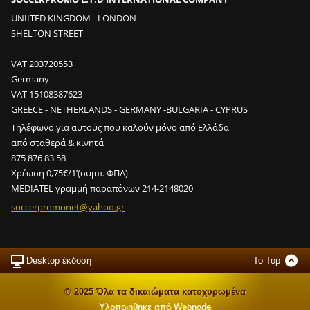
ε
ς
UNIITED KINGDOM - LONDON
σ
SHELTON STREET
ε
2
VAT 203720553
m
Germany
i
VAT 15108387623
n
GREECE - NETHERLANDS - GERMANY -BULGARIA - CYPRUS
;
Τηλέφωνο για αυτούς που καλούν μόνο από Ελλάδα
από σταθερά & κινητά
2
875 876 83 58
0
Χρέωση 0,75€/1’(συμπ. ΦΠΑ)
0
MEDIATEL γραμμή παραπόνων 214-2148020
κ
ο
soccerpr
omonet@y
ahoo.gr
ν
τ
ρ
Desktop έκδοση
To Top
ό
λ
© 2025 Όλα τα δικαιώματα κατοχυρωμένα
σ
Υλοποιήθηκε από
Webnode