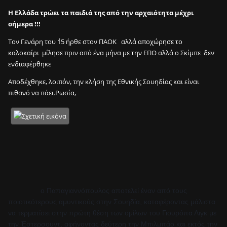
Η Ελλάδα τρώει τα παιδιά της από την αρχαιότητα μέχρι
σήμερα !!!
Τον Γενάρη του ΄15 ήρθε στον ΠΑΟΚ αλλά αποχώρησε το
καλοκαίρι μίλησε πριν από ένα μήνα με την ΕΠΟ αλλά ο Σκίμπε δεν
ενδιαφέρθηκε
Αποδέχθηκε, λοιπόν, την κλήση της Εθνικής Σουηδίας και είναι
πιθανό να πάει.Ρωσία,
ο Παπαγιαννόπουλος αποτελεί έναν από τους 
ποιοτικότερους αμυντικούς στην Σουηδία, καταφέροντας μάλιστα 
να τερματίσει στην πρώτη θέση των ομίλων του Γιουρόπα Λιγκ με 
την Έστερσουντ, αφήνοντας δεύτερη την Μπιλμπάο και εκτός την 