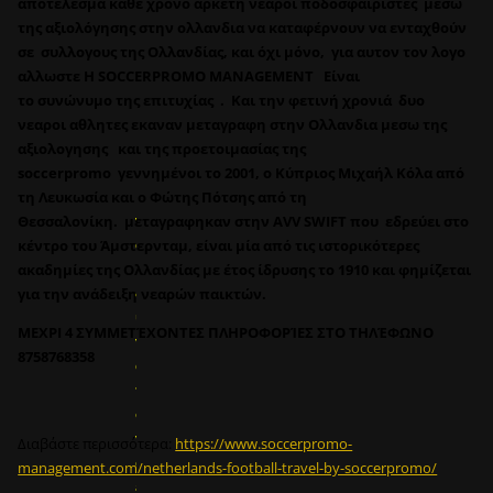
αποτελεσμα καθε χρονο αρκετη νεαροι ποδοσφαιριστες μεσω
της αξιολόγησης στην ολλανδια να καταφέρνουν να ενταχθούν
σε συλλογους της Ολλανδίας, και όχι μόνο, για αυτον τον λογο
αλλωστε H SOCCERPROMO MANAGEMENT Είναι
το συνώνυμο της επιτυχίας . Και την φετινή χρονιά δυο
νεαροι αθλητες εκαναν μεταγραφη στην Oλλανδια μεσω της
αξιολογησης και της προετοιμασίας της
Ε
soccerpromo γεννημένοι το 2001, ο Κύπριος Μιχαήλ Κόλα από
ί
τη Λευκωσία και ο Φώτης Πότσης από τη
ν
Θεσσαλονίκη. μεταγραφηκαν στην AVV SWIFT που εδρεύει στο
α
κέντρο του Άμστερνταμ, είναι μία από τις ιστορικότερες
ι
ακαδημίες της Ολλανδίας με έτος ίδρυσης το 1910 και φημίζεται
δ
για την ανάδειξη νεαρών παικτών.
υ
ΜΕΧΡΙ 4 ΣΥΜΜΕΤΈΧΟΝΤΕΣ ΠΛΗΡΟΦΟΡΊΕΣ ΣΤΟ ΤΗΛΈΦΩΝΟ
ν
8758768358
α
τ
ό
ν
Διαβάστε περισσότερα:
https://www.soccerpromo-
σ
management.com/netherlands-football-travel-by-soccerpromo/
ε