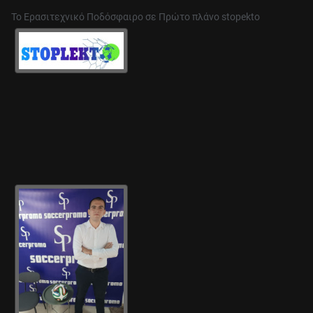
Το Ερασιτεχνικό Ποδόσφαιρο σε Πρώτο πλάνο stopekto