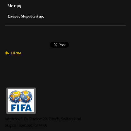
Με τιμή
Σπύρος Μαραθωνίτης
Πίσω
Address:
FIFA-Strasse 20, Zurich, Switzerland
original
licensed for FIFA