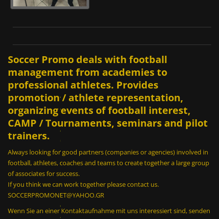
Soccer Promo deals with football
management from academies to
Ε
professional athletes. Provides
ί
promotion / athlete representation,
ν
organizing events of football interest,
α
ι
CAMP / Tournaments, seminars and pilot
δ
trainers.
υ
ν
Always looking for good partners (companies or agencies) involved in
α
football, athletes, coaches and teams to create together a large group
τ
of associates for success.
ό
If you think we can work together please contact us.
ν
SOCCERPROMONET@YAHOO.GR
σ
Wenn Sie an einer Kontaktaufnahme mit uns interessiert sind, senden
ε