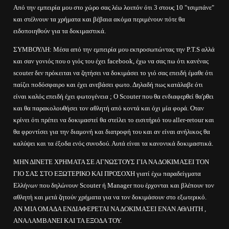
Από την εμπειρία μου στο χώρο σας λέω λοιπόν ότι 3 στους 10 "τσιμπάνε"
και στέλνουν τα χρήματα και βέβαια ακόμα περιμένουν πότε θα
ειδοποιηθούν για τα δοκιμαστικά.
ΣΥΜΒΟΥΛΗ: Μέσα από την εμπειρία μου εκπροσωπώντας την P.T.S αλλά
και σαν γονιός που ο γιός του έχει facebook, έχω να σας πω ότι κανένας
scouter δεν πρόκειται να ζητήσει να δοκιμάσει το γιό σας επειδή έμαθε ότι
παίζει ποδόσφαιρο και έχει ανεβάσει φωτο. Δηλαδή πως κατάλαβε ότι
είναι καλός επειδή έχει φωτογένεια ; Ο Scouter που θα ενδιαφερθεί θα'ρθει
και θα παρακολουθήσει τον αθλητή από κοντά και όχι μία φορά. Οταν
κρίνει ότι πρέπει να δοκιμαστεί θα στείλει το εισιτήριό του aller-retour και
θα φροντίσει για την διαμονή και διατροφή του και αν είναι ανήλικος θα
καλύψει και τα έξοδα ενός συνοδού. Αυτά είναι τα κανονικά δοκιμαστικά.
ΜΗΝ ΔΙΝΕΤΕ ΧΡΗΜΑΤΑ ΣΕ ΑΓΝΩΣΤΟΥΣ ΓΙΑ ΝΑ ΔΟΚΙΜΑΣΕΙ ΤΟΝ
ΓΙΟ ΣΑΣ ΣΤΟ ΕΞΩΤΕΡΙΚΟ ΚΑΙ ΠΡΟΣΟΧΗ γιατί έχω παραδείγματα
Ελλήνων που δηλώνουν Scouter ή Manager που έρχονται και βλέπουν τον
αθλητή και μετά ζητούν χρήματα για να τον δοκιμάσουν στο εξωτερικό.
ΑΝ ΜΙΑ ΟΜΑΔΑ ΕΝΔΙΑΦΕΡΕΤΑΙ ΝΑ ΔΟΚΙΜΑΣΕΙ ΕΝΑΝ ΑΘΛΗΤΗ ,
ΑΝΑΛΑΜΒΑΝΕΙ ΚΑΙ ΤΑ ΕΞΟΔΑ ΤΟΥ.