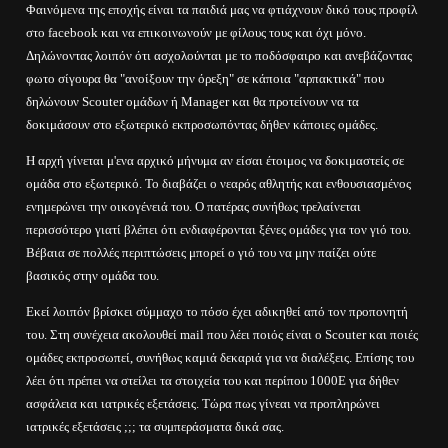
Φαινόμενα της εποχής είναι τα παιδιά μας να φτιάχνουν δικό τους προφίλ
στο facebook και να επικοινωνούν με φίλους τους και όχι μόνο.
Δηλώνοντας λοιπόν ότι ασχολούνται με το ποδόσφαιρο και ανεβάζοντας
φωτο σίγουρα θα "ανοίξουν την όρεξη" σε κάποια "αρπακτικά" που
δηλώνουν Scouter ομάδων ή Μanager και θα προτείνουν να τα
δοκιμάσουν στο εξωτερικό εκπροσωπόντας δήθεν κάποιες ομάδες.
Η αρχή γίνεται μ'ενα αρχικό μήνυμα αν είσαι έτοιμος να δοκιμαστείς σε
ομάδα στο εξωτερικό. Το διαβάζει ο νεαρός αθλητής και ενθουσιασμένος
ενημερώνει την οικογένειά του. Ο πατέρας συνήθως τρελαίνεται
περισσότερο γιατί βλέπει ότι ενδιαφέρονται ξένες ομάδες για τον γιό του.
Βέβαια σε πολλές περιπτώσεις μπορεί ο γιό του να μην παίζει ούτε
βασικός στην ομάδα του.
Εκεί λοιπόν βρίσκει σύμμαχο το πόσο έχει αδικηθεί από τον προπονητή
του. Στη συνέχεια ακολουθεί mail που λέει ποιός είναι ο Scouter και ποιές
ομάδες εκπροσωπεί, συνήθως καμιά δεκαριά για να διαλέξεις. Επίσης του
λέει ότι πρέπει να στείλει τα στοιχεία του και περίπου 1000Ε για δήθεν
ασφάλεια και ιατρικές εξετάσεις. Τώρα πως γίνεαι να προπληρώνει
ιατρικές εξετάσεις ;;; τα συμπεράσματα δικά σας.