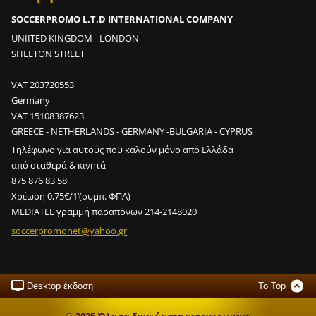
;
SOCCERPROMO L.T.D INTERNATIONAL COMPANY
;
;
UNIITED KINGDOM - LONDON
SHELTON STREET
2
VAT 203720553
0
Germany
0
VAT 15108387623
σ
GREECE - NETHERLANDS - GERMANY -BULGARIA - CYPRUS
ο
Τηλέφωνο για αυτούς που καλούν μόνο από Ελλάδα
υ
από σταθερά & κινητά
τ
875 876 83 58
σ
Χρέωση 0,75€/1’(συμπ. ΦΠΑ)
ε
MEDIATEL γραμμή παραπόνων 214-2148020
2
soccerpr
omonet@y
ahoo.gr
m
i
n
;
Desktop έκδοση
To Top
2