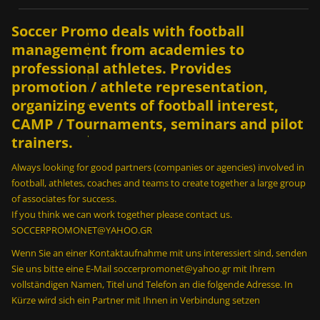
μ
ι
Soccer Promo deals with football
α
management from academies to
π
professional athletes. Provides
ρ
promotion / athlete representation,
ο
organizing events of football interest,
π
CAMP / Tournaments, seminars and pilot
ο
ν
trainers.
η
Always looking for good partners (companies or agencies) involved in
τ
football, athletes, coaches and teams to create together a large group
ι
of associates for success.
κ
If you think we can work together please contact us.
ή
SOCCERPROMONET@YAHOO.GR
μ
ο
Wenn Sie an einer Kontaktaufnahme mit uns interessiert sind, senden
ν
Sie uns bitte eine E-Mail soccerpromonet@yahoo.gr mit Ihrem
ά
vollständigen Namen, Titel und Telefon an die folgende Adresse. In
δ
Kürze wird sich ein Partner mit Ihnen in Verbindung setzen
α