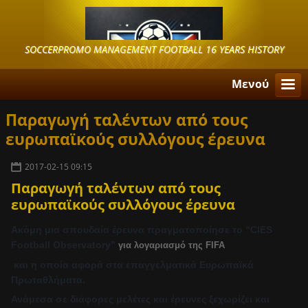
SOCCERPROMO MANAGEMENT FOOTBALL 16 YEARS HISTORY
Μενού
Παραγωγή ταλέντων από τους
ευρωπαϊκούς συλλόγους έρευνα
2017-02-15 09:15
Παραγωγή ταλέντων από τους
ευρωπαϊκούς συλλόγους έρευνα
Ακόμη μια σπουδαία έρευνα πραγματοποίησε το “CIES
Football Observatory”
για λογαριασμό της FIFA
και η οποία αφορά στα επαγγελματικά Ευρωπαϊκά
Πρωταθλήματα.
Ανάμεσα σε διάφορες μελέτες και έρευνες ξεχωρίζει και