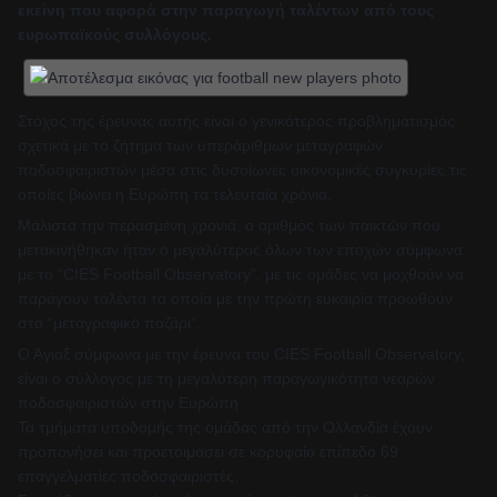
εκείνη που αφορά στην παραγωγή ταλέντων από τους
ευρωπαϊκούς συλλόγους.
Στόχος της έρευνας αυτής είναι ο γενικότερος προβληματισμός
σχετικά με το ζήτημα των υπεράριθμων μεταγραφών
ποδοσφαιριστών μέσα στις δυσοίωνες οικονομικές συγκυρίες τις
οποίες βιώνει η Ευρώπη τα τελευταία χρόνια.
Μάλιστα την περασμένη χρονιά, ο αριθμός των παικτών που
μετακινήθηκαν ήταν ο μεγαλύτερος όλων των εποχών σύμφωνα
με το “CIES Football Observatory”, με τις ομάδες να μοχθούν να
παράγουν ταλέντα τα οποία με την πρώτη ευκαιρία προωθούν
στο “μεταγραφικό παζάρι”.
Ο Άγιαξ σύμφωνα με την έρευνα του CIES Football Observatory,
είναι ο σύλλογος με τη μεγαλύτερη παραγωγικότητα νεαρών
ποδοσφαιριστών στην Ευρώπη.
Τα τμήματα υποδομής της ομάδας από την Ολλανδία έχουν
προπονήσει και προετοιμάσει σε κορυφαίο επίπεδο 69
επαγγελματίες ποδοσφαιριστές.