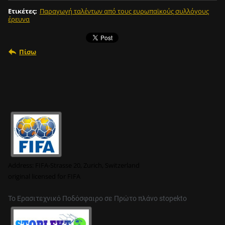
Ετικέτες
:
Παραγωγή ταλέντων από τους ευρωπαϊκούς συλλόγους
έρευνα
Πίσω
Address:
FIFA-Strasse 20, Zurich, Switzerland
original
licensed for FIFA
Το Ερασιτεχνικό Ποδόσφαιρο σε Πρώτο πλάνο stopekto