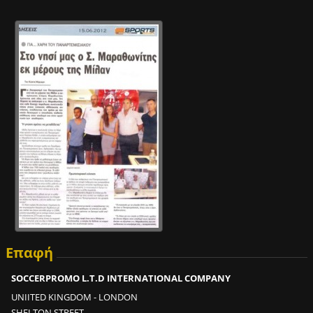
;
;
;
2
0
0
σ
ο
υ
τ
σ
ε
2
m
Επαφή
i
n
SOCCERPROMO L.T.D INTERNATIONAL COMPANY
;
UNIITED KINGDOM - LONDON
2
SHELTON STREET