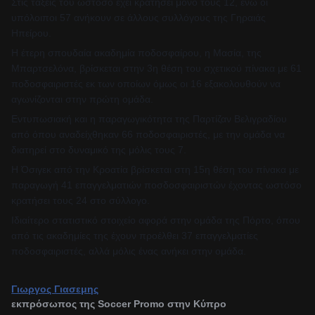
Στις τάξεις του ωστόσο έχει κρατήσει μόνο τους 12, ενώ οι
υπόλοιποι 57 ανήκουν σε άλλους συλλόγους της Γηραιάς
Ηπείρου.
Η έτερη σπουδαία ακαδημία ποδοσφαίρου, η Μασία, της
Μπαρτσελόνα, βρίσκεται στην 3η θέση του σχετικού πίνακα με 61
ποδοσφαιριστές εκ των οποίων όμως οι 16 εξακολουθούν να
αγωνίζονται στην πρώτη ομάδα.
Εντυπωσιακή και η παραγωγικότητα της Παρτίζαν Βελιγραδίου
από όπου αναδείχθηκαν 66 ποδοσφαιριστές, με την ομάδα να
διατηρεί στο δυναμικό της μόλις τους 7.
Η Όσιγεκ από την Κροατία βρίσκεται στη 15η θέση του πίνακα με
παραγωγή 41 επαγγελματιών ποσδοσφαιριστών έχοντας ωστόσο
κρατήσει τους 24 στο σύλλογο.
Ιδιαίτερο στατιστικό στοιχείο αφορά στην ομάδα της Πόρτο, όπου
από τις ακαδημίες της έχουν προέλθει 37 επαγγελματίες
ποδοσφαιριστές, αλλά μόλις ένας ανήκει στην ομάδα.
Γιωργος Γιασεμης
εκπρόσωπος της Soccer Promo στην Κύπρο