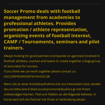
μ
ι
Soccer Promo deals with football
α
management from academies to
π
professional athletes. Provides
ρ
promotion / athlete representation,
ο
organizing events of football interest,
π
ο
CAMP / Tournaments, seminars and pilot
ν
trainers.
η
τ
Always looking for good partners (companies or agencies) involved in
ι
football, athletes, coaches and teams to create together a large group
κ
of associates for success.
ή
If you think we can work together please contact us.
μ
SOCCERPROMONET@YAHOO.GR
ο
Wenn Sie an einer Kontaktaufnahme mit uns interessiert sind, senden
ν
Sie uns bitte eine E-Mail soccerpromonet@yahoo.gr mit Ihrem
ά
vollständigen Namen, Titel und Telefon an die folgende Adresse. In
δ
Kürze wird sich ein Partner mit Ihnen in Verbindung setzen
α