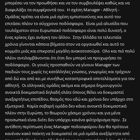
μπορέσει να τον προωθήσει και να τον συμβουλέψει καθώς και να
διαφυλάξει τα συμφέροντά του. Η σχέση Manager - Αθλητή -
Ομάδας πρέπει να είναι μιά σχέση εμπιστοσύνης και αυτό τον
επιτάσει πλέον το σύγχρονο ποδόσφαιρο. Είναι μιά αλυσίδα που
τουλάχιστον στον Ευρωπαϊκό ποδόσφαιρο είναι πολύ δυνατή, ο
ένας κρίκος έχει ανάγκη τον άλλον. Στην Ελλάδα τα τελευταία
χρόνια γίνονται κάποια βήματα στον να οργανωθεί και αυτό το
κομμάτι μιάς και επικρατεί μεγάλη ανακατοσούρα. Ολο και πιό πολύ
πλέον αντιλαμβάνονται ότι έτσι δεν μπορεί να προχωρήσει το
ποδόσφαιρο. Οι γονείς προσπαθούν να γίνουν Manager των
παιδιών τους χωρίς τις κατάλληλες γνώσεις, γνωριμίες και τρέχουν
από δώ και από κει με συνήθως καταστροφικά αποτελέσματα για τον
αθλητή. Οι ελληνικές ομάδες ακόμα και σήμερα δημιουργούν
ανοικτά δοκιμαστικά δηλαδή ελάτε όποιος θέλει να δοκιμαστεί
ανεξαρτήτως επιπέδου, θεσμός που εδώ και χρόνια δεν υπάρχει στο
εξωτερικό. Καμία σοβαρή ομάδα δεν κάνει ανοικτά δοκιμαστικά
πλέον στην Ευρώπη, το θεωρούν χάσιμο χρόνου και για μένα
προσωπικά είναι διότι δεν υπάρχει κανένα φιλτράρισμα πριν. Σε
αντίθετη περίπτωση ένας Manager ποδοσφαίρου δεν θα πρότεινε
κανέναν κακό παίκτη να δοκιμαστεί σε μιά ομάδα ανεξάρτητα από