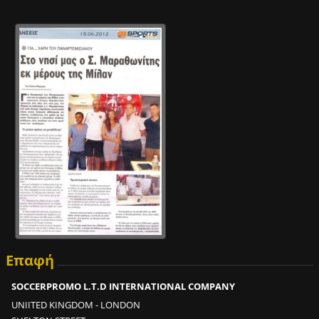
;
;
;
2
0
0
σ
ο
υ
τ
σ
ε
2
m
i
Επαφή
n
;
SOCCERPROMO L.T.D INTERNATIONAL COMPANY
UNIITED KINGDOM - LONDON
2