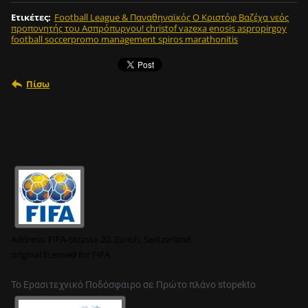
Ετικέτες
:
Football League & Παναθηναϊκός Ο Κριστόφ Βαζέχα νεός
προπονητής του Ασπρόπυργου! christof vazexa enosis aspropirgoy
football soccerpromo management spiros marathonitis
Πίσω
Address:
FIFA-Strasse 20, Zurich, Switzerland
original
licensed for FIFA
Το Ερασιτεχνικό Ποδόσφαιρο σε Πρώτο πλάνο stopekto