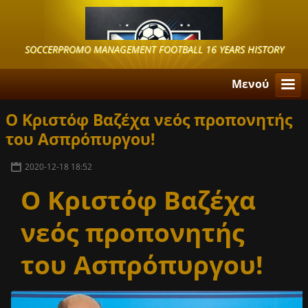
SOCCERPROMO MANAGEMENT FOOTBALL 16 YEARS HISTORY
Μενού
Ο Κριστόφ Βαζέχα νεός προπονητής
του Ασπρόπυργου!
2020-12-18 18:52
Ο Κριστόφ Βαζέχα
νεός προπονητής
του Ασπρόπυργου!