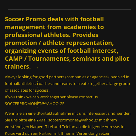
Soccer Promo deals with football
management from academies to
professional athletes. Provides
promotion / athlete representation,
Ε
organizing events of football interest,
ί
CAMP / Tournaments, seminars and pilot
ν
trainers.
α
ι
Always looking for good partners (companies or agencies) involved in
δ
football, athletes, coaches and teams to create together a large group
υ
of associates for success.
ν
If you think we can work together please contact us.
α
SOCCERPROMONET@YAHOO.GR
τ
Wenn Sie an einer Kontaktaufnahme mit uns interessiert sind, senden
ό
Sie uns bitte eine E-Mail soccerpromonet@yahoo.gr mit Ihrem
ν
vollständigen Namen, Titel und Telefon an die folgende Adresse. In
σ
Kürze wird sich ein Partner mit Ihnen in Verbindung setzen
ε