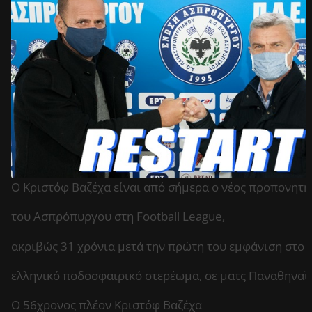
Ο Κριστόφ Βαζέχα είναι από σήμερα ο νέος προπονητ
του Ασπρόπυργου στη Football League,
ακριβώς 31 χρόνια μετά την πρώτη του εμφάνιση στο
ελληνικό ποδοσφαιρικό στερέωμα, σε ματς Παναθηναϊκ
Ο 56χρονος πλέον Κριστόφ Βαζέχα