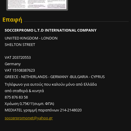
;
;
;
Επαφή
SOCCERPROMO L.T.D INTERNATIONAL COMPANY
2
UNIITED KINGDOM - LONDON
0
SHELTON STREET
0
σ
VAT 203720553
ο
Germany
υ
VAT 15108387623
τ
GREECE - NETHERLANDS - GERMANY -BULGARIA - CYPRUS
σ
Τηλέφωνο για αυτούς που καλούν μόνο από Ελλάδα
ε
από σταθερά & κινητά
2
875 876 83 58
m
Χρέωση 0,75€/1’(συμπ. ΦΠΑ)
i
MEDIATEL γραμμή παραπόνων 214-2148020
n
;
soccerpr
omonet@y
ahoo.gr
2