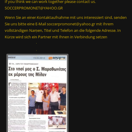
If you think we can work together please contact us.
μ
SOCCERPROMONET@YAHOO.GR
ι
Wenn Sie an einer Kontaktaufnahme mit uns interessiert sind, senden
α
Sie uns bitte eine E-Mail soccerpromonet@yahoo.gr mit Ihrem
π
vollständigen Namen, Titel und Telefon an die folgende Adresse. In
ρ
Kürze wird sich ein Partner mit Ihnen in Verbindung setzen
ο
π
ο
ν
η
τ
ι
κ
ή
μ
ο
ν
ά
δ
α