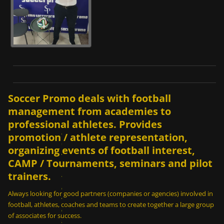
Ε
ί
Soccer Promo deals with football
ν
management from academies to
α
ι
professional athletes. Provides
δ
promotion / athlete representation,
υ
organizing events of football interest,
ν
CAMP / Tournaments, seminars and pilot
α
trainers.
τ
ό
Always looking for good partners (companies or agencies) involved in
ν
football, athletes, coaches and teams to create together a large group
σ
of associates for success.
ε