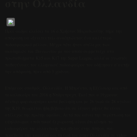
στην Ολλανδία
Πριν ακόμα κλείσει τα 16 ο Χρήστος Μαραθωνίτης πήρε την
απόφαση να «ξενιτευτεί» αναζητώντας ένα καλύτερο
ποδοσφαιρικό μέλλον. Μέχρι τότε ήταν στέλεχος των
ακαδημιών του Πανιωνίου με τον οποίο συμμετείχε στα
πρωταθλήματα Κ15 και Κ17 της Super League, αλλά οι γνωστές
παθογένειες του ελληνικού ποδοσφαίρου τον οδήγησαν σ΄αυτήν
την απόφαση, πριν από 3 χρόνια.
Επόμενος σταθμός, Ολλανδία. Η Μπρέντα, η Εξέλσιορ και από
το καλοκαίρι του 2016 η Ντόρντρεχτ. Εκεί που ο 19χρονος
σέντερ φορ σκοράρει κατά βούληση και με 26 γκολ σε 28 αγώνες
της Κ19, θεωρείται ήδη βέβαιο ότι σε λίγους μήνες θα είναι
στέλεχος της πρώτης ομάδας. Αυτό που κάνει την περίπτωση του
υψηλόσωμου επιθετικού ξεχωριστή, είναι ότι κίνησε το
ενδιαφέρον της ολλανδικής πρεσβείας στην Αθήνα, που
προέβαλε την καριέρα και τη ζωή του στην Ολλανδία σε video-