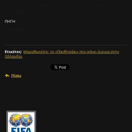
κάνω την επόμενη χρονιά» δήλωσε ο νεαρός επιθετικός στο
ΑΠΕ-ΜΠΕ.
ΠΗΓΗ
ΑΠΕ-ΜΠΕ.
Ετικέτες
:
Μαραθωνίτης: το «Πανθηράκι» που κάνει όνειρα στην
Ολλανδία
Πίσω