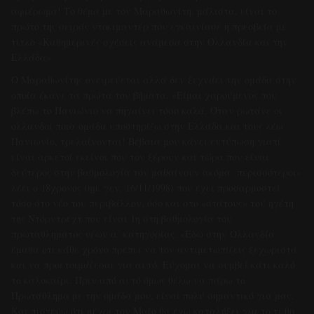
αφιέρωμα! Το θέμα με τον Μαραθωνίτη, μάλιστα, είναι το
πρώτο της σειράς ντοκιμαντέρ που εγκαινίασε η πρεσβεία με
τίτλο «Καθημερινές σχέσεις ανάμεσα στην Ολλανδία και την
Ελλάδα».
Ο Μαραθωνίτης ονειρεύεται αλλά δεν ξεχνάει την ομάδα στην
οποία έκανε τα πρώτα του βήματα. «Είμαι χαρούμενος που
βλέπω το Πανιώνιο να πηγαίνει τόσο καλά. Όταν ρωτάνε οι
ολλανδοί ποια ομάδα υποστηρίζω στην Ελλάδα και τους λέω
Πανιωνίο, τρελαίνονται! Βέβαια μου κάνει εντύπωση γιατί
είναι αρκετοί εκείνοι που τον ξέρουν και τώρα που είναι
δεύτερος στην βαθμολογία τον μαθαίνουν ακόμα περισσότεροι»
λέει ο 18χρονος (ημ. γεν. 16/11/1998) που έχει προσαρμοστεί
τόσο στο νέο του περιβάλλον, όσο και στο «στάτους» τού ηγέτη
της Ντόρντρεχτ που είναι 1η στη βαθμολογία του
πρωταθληματoς νέων α΄ κατηγορίας. «Εδω στην Ολλανδία
έμαθα οτι κάθε χρόνο πρέπει να τον αντιμετωπίζεις ξεχωριστά
και να προετοιμάζεσαι για αυτό. Εύχομαι να συμβεί κάτι καλό
το καλοκαίρι. Πριν από αυτό όμως θέλω να πάρω το
Πρωτάθλημα με την ομάδα μου, είναι πολύ σημαντικό για μας.
Και πιστεύω ότι μέχρι τον Μαΐο θα έχω καταλήξει για το τι θα