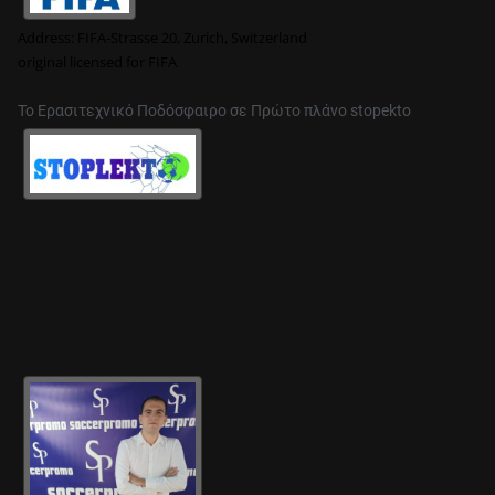
Address:
FIFA-Strasse 20, Zurich, Switzerland
original
licensed for FIFA
Το Ερασιτεχνικό Ποδόσφαιρο σε Πρώτο πλάνο stopekto