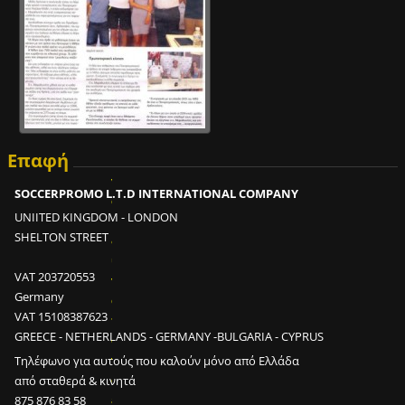
Ε
Επαφή
ί
ν
SOCCERPROMO L.T.D INTERNATIONAL COMPANY
α
UNIITED KINGDOM - LONDON
ι
SHELTON STREET
δ
υ
VAT 203720553
ν
Germany
α
VAT 15108387623
τ
GREECE - NETHERLANDS - GERMANY -BULGARIA - CYPRUS
ό
ν
Τηλέφωνο για αυτούς που καλούν μόνο από Ελλάδα
σ
από σταθερά & κινητά
ε
875 876 83 58