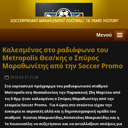
SOCCERPROMO MANAGEMENT FOOTBALL 16 YEARS HISTORY
Μενού
Καλεσμένος στο ραδιόφωνο του
Metropolis Θεσ/κης ο Σπύρος
Μαραθωνίτης από την Soccer Promo
2016-03-27 21:28
Στο εορταστικό πρόγραμμα του ραδιοφωνικού σταθμού
Metropolis στη Θεσσαλονίκη την Παρασκευή 25η Μαρτίου από
τις 5-9μμ ήταν καλεσμένος ο Σπύρος Μαραθωνίτης από την
εταιρεία Soccer Promo. Για 4 ώρες στο στούντιο είχαν την
ευκαιρία οι ακροατές αλλά και η δημοσιογραφική ομάδα του
σταθμού
Κώστας Μακριανίδης,Απόστολος Μακριανίδης και η
Ία Χουκουσέλη
να συζητήσουν και να ανταλλάξουν απόψεις για