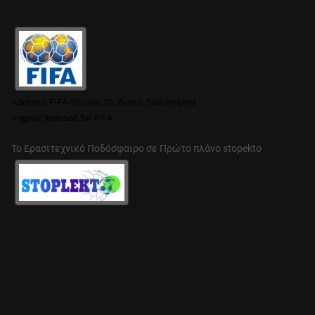
Address:
FIFA-Strasse 20, Zurich, Switzerland
original
licensed for FIFA
Το Ερασιτεχνικό Ποδόσφαιρο σε Πρώτο πλάνο stopekto