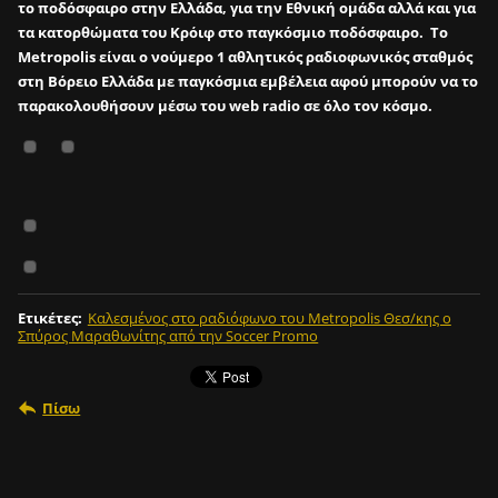
το ποδόσφαιρο στην Ελλάδα, για την Εθνική ομάδα αλλά και για
τα κατορθώματα του Κρόιφ στο παγκόσμιο ποδόσφαιρο. Το
Metropolis είναι ο νούμερο 1 αθλητικός ραδιοφωνικός σταθμός
στη Βόρειο Ελλάδα με παγκόσμια εμβέλεια αφού μπορούν να το
παρακολουθήσουν μέσω του web radio σε όλο τον κόσμο.
Ετικέτες
:
Καλεσμένος στο ραδιόφωνο του Metropolis Θεσ/κης ο
Σπύρος Μαραθωνίτης από την Soccer Promo
Πίσω