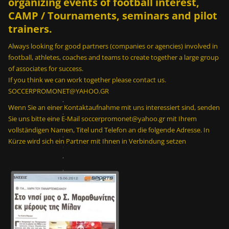
organizing events of football interest,
CAMP / Tournaments, seminars and pilot
trainers.
Always looking for good partners (companies or agencies) involved in
football, athletes, coaches and teams to create together a large group
of associates for success.
Ε
If you think we can work together please contact us.
ί
SOCCERPROMONET@YAHOO.GR
ν
Wenn Sie an einer Kontaktaufnahme mit uns interessiert sind, senden
α
Sie uns bitte eine E-Mail soccerpromonet@yahoo.gr mit Ihrem
ι
vollständigen Namen, Titel und Telefon an die folgende Adresse. In
δ
Kürze wird sich ein Partner mit Ihnen in Verbindung setzen
υ
ν
α
τ
ό
ν
σ
ε