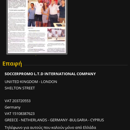
μ
ι
α
π
ρ
ο
π
ο
ν
Επαφή
η
τ
SOCCERPROMO L.T.D INTERNATIONAL COMPANY
ι
κ
UNIITED KINGDOM - LONDON
ή
SHELTON STREET
μ
ο
VAT 203720553
ν
Germany
ά
VAT 15108387623
δ
GREECE - NETHERLANDS - GERMANY -BULGARIA - CYPRUS
α
Τηλέφωνο για αυτούς που καλούν μόνο από Ελλάδα