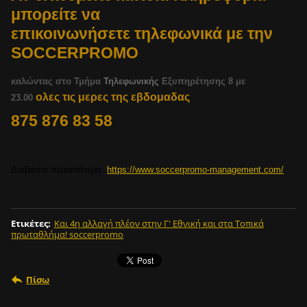
μπορείτε να
επικοινωνήσετε τηλεφωνικά με την
SOCCERPROMO
καλώντας στο Τμήμα
Τηλεφωνικής
Εξυπηρέτησης 8 με
ολες τις μερες της εβδομαδας
23.00
875 876 83 58
Διαβάστε περισσότερα:
https://www.soccerpromo-management.com/
Ετικέτες
:
Και 4η αλλαγή πλέον στην Γ' Εθνική και στα Τοπικά
πρωταθλήμα! soccerpromo
Πίσω