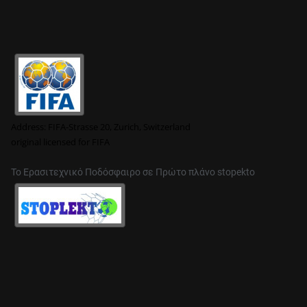
Address:
FIFA-Strasse 20, Zurich, Switzerland
original
licensed for FIFA
Το Ερασιτεχνικό Ποδόσφαιρο σε Πρώτο πλάνο stopekto