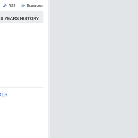
RSS
Εκτύπωση
 YEARS HISTORY
016