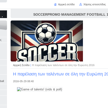
Αρχική σελίδα
Χάρτης ιστοσελίδας
SOCCERPROMO MANAGEMENT FOOTBALL 16
άς
Αρχική Σελίδα
|
H παρέλαση των ταλέντων σε όλη την Ευρώπη 2016
H παρέλαση των ταλέντων σε όλη την Ευρώπη 2
ball
2016-05-29 08:40