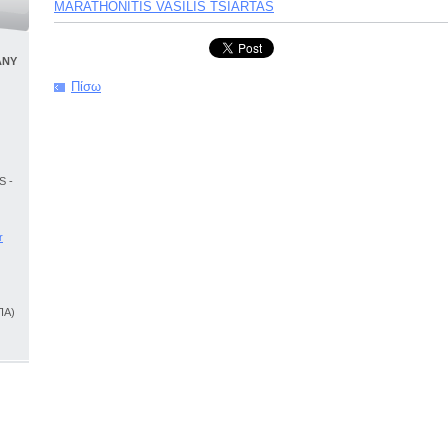
MARATHONITIS VASILIS TSIARTAS
ANY
Πίσω
 -
r
ΠΑ)