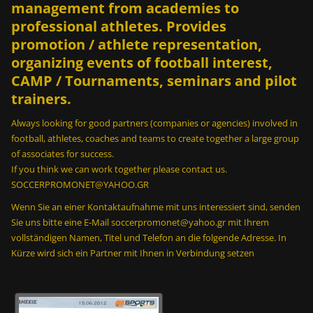
ε
management from academies to
ς
professional athletes. Provides
σ
promotion / athlete representation,
ε
organizing events of football interest,
2
m
CAMP / Tournaments, seminars and pilot
i
trainers.
n
Always looking for good partners (companies or agencies) involved in
;
football, athletes, coaches and teams to create together a large group
2
of associates for success.
0
If you think we can work together please contact us.
0
SOCCERPROMONET@YAHOO.GR
κ
Wenn Sie an einer Kontaktaufnahme mit uns interessiert sind, senden
ο
Sie uns bitte eine E-Mail soccerpromonet@yahoo.gr mit Ihrem
ν
vollständigen Namen, Titel und Telefon an die folgende Adresse. In
τ
Kürze wird sich ein Partner mit Ihnen in Verbindung setzen
ρ
ό
λ
σ