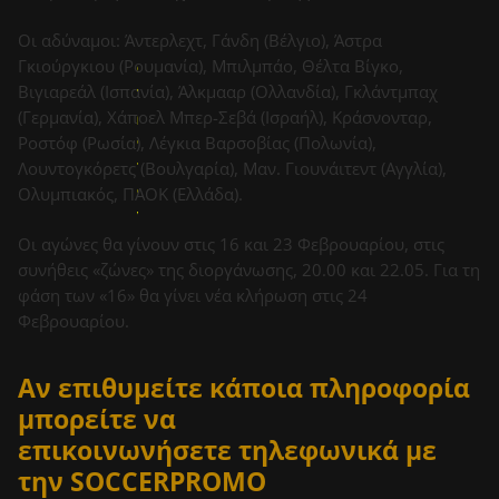
μ
Οι αδύναμοι: Άντερλεχτ, Γάνδη (Βέλγιο), Άστρα
ι
Γκιούργκιου (Ρουμανία), Μπιλμπάο, Θέλτα Βίγκο,
α
Βιγιαρεάλ (Ισπανία), Άλκμααρ (Ολλανδία), Γκλάντμπαχ
π
ρ
(Γερμανία), Χάποελ Μπερ-Σεβά (Ισραήλ), Κράσνονταρ,
ο
Ροστόφ (Ρωσία), Λέγκια Βαρσοβίας (Πολωνία),
π
Λουντογκόρετς (Βουλγαρία), Μαν. Γιουνάιτεντ (Αγγλία),
ο
Ολυμπιακός, ΠΑΟΚ (Ελλάδα).
ν
η
Οι αγώνες θα γίνουν στις 16 και 23 Φεβρουαρίου, στις
τ
συνήθεις «ζώνες» της διοργάνωσης, 20.00 και 22.05. Για τη
ι
φάση των «16» θα γίνει νέα κλήρωση στις 24
κ
Φεβρουαρίου.
ή
μ
Αν επιθυμείτε κάποια πληροφορία
ο
ν
μπορείτε να
ά
επικοινωνήσετε τηλεφωνικά με
δ
την SOCCERPROMO
α