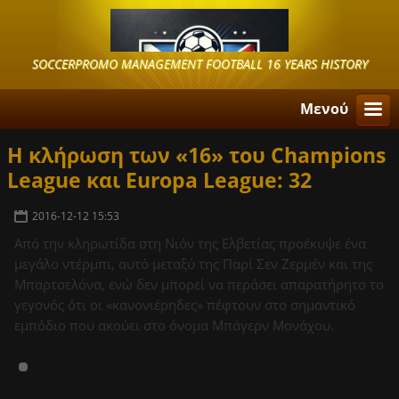
SOCCERPROMO MANAGEMENT FOOTBALL 16 YEARS HISTORY
Μενού
H κλήρωση των «16» του Champions
League και Europa League: 32
2016-12-12 15:53
Από την κληρωτίδα στη Νιόν της Ελβετίας προέκυψε ένα
μεγάλο ντέρμπι, αυτό μεταξύ της Παρί Σεν Ζερμέν και της
Μπαρτσελόνα, ενώ δεν μπορεί να περάσει απαρατήρητο το
γεγονός ότι οι «κανονιέρηδες» πέφτουν στο σημαντικό
εμπόδιο που ακούει στο όνομα Μπάγερν Μονάχου.