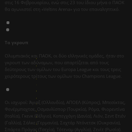
στις 16 Φεβρουαρίου, ενώ στις 23 του ίδιου μήνα ο ΠΑΟΚ
θα αγωνιστεί στη «Veltins Arena» για τον επαναληπτικό.
Τα γκρουπ
Ε
ί
Ολυμπιακός και ΠΑΟΚ, οι δύο ελληνικές ομάδες, ήταν στο
ν
γκρουπ των αδύναμων, που απαρτίζεται από τους
α
δεύτερους των ομίλων του Europa League και τους τρεις
ι
χειρότερους τρίτους των ομίλων του Champions League.
δ
υ
ν
α
Οι ισχυροί: Άγιαξ (Ολλανδία), ΑΠΟΕΛ (Κύπρος), Μπεσίκτας,
τ
Φενέρμπαχτσε, Οσμανλίσπορ (Τουρκία), Ρόμα, Φιορεντίνα
ό
(Ιταλία), Γκενκ (Βέλγιο), Κοπεγχάγη (Δανία), Λιόν, Σεντ Ετιέν
ν
(Γαλλία), Σάλκε (Γερμανία), Σαχτάρ Ντόνετσκ (Ουκρανία),
σ
Σπάρτα Πράγας (Τσεχία), Τότεναμ (Αγγλία), Ζενίτ (Ρωσία).
ε