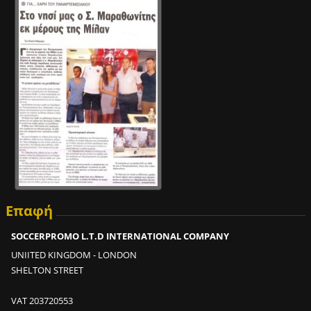
ε
2
m
i
n
;
2
0
0
κ
ε
φ
α
λ
Επαφή
ι
SOCCERPROMO L.T.D INTERNATIONAL COMPANY
έ
ς
UNIITED KINGDOM - LONDON
σ
SHELTON STREET
ε
2
VAT 203720553