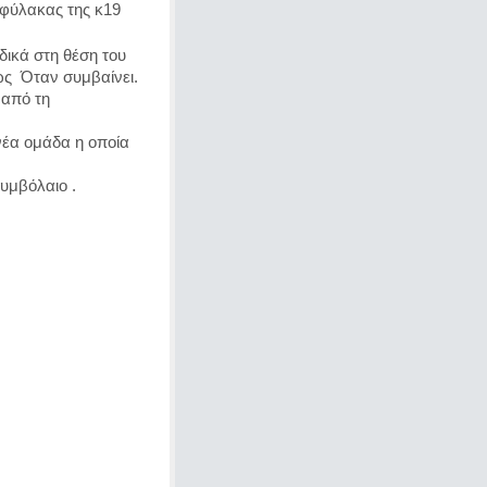
φύλακας της κ19
ικά στη θέση του 
ς  Όταν συμβαίνει.
από τη 
νέα ομάδα η οποία 
υμβόλαιο .