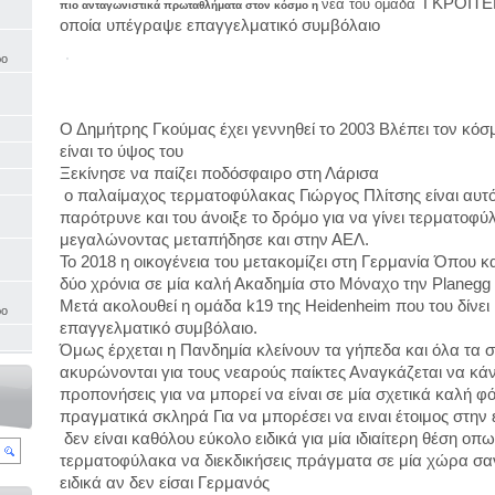
ΓΚΡΟΙΤΕΡ
νέα του ομάδα
πιο ανταγωνιστικά πρωταθλήματα στον κόσμο η
οποία υπέγραψε επαγγελματικό συμβόλαιο
ρο
Ο Δημήτρης Γκούμας έχει γεννηθεί το 2003 
Βλέπει τον κόσμ
είναι το ύψος του
Ξεκίνησε να παίζει ποδόσφαιρο στη Λάρισα
 ο παλαίμαχος τερματοφύλακας Γιώργος Πλίτσης είναι αυτό
παρότρυνε και του άνοιξε το δρόμο για να γίνει τερματοφύ
μεγαλώνοντας μεταπήδησε και στην ΑΕΛ.
Το 2018 η οικογένεια του μετακομίζει στη Γερμανία Όπου κα
δύο χρόνια σε μία καλή Ακαδημία στο Μόναχο την Planegg K
Μετά ακολουθεί η ομάδα k19 της Heidenheim που του δίνει 
ρο
επαγγελματικό συμβόλαιο.
Όμως έρχεται η Πανδημία κλείνουν τα γήπεδα και όλα τα σ
ακυρώνονται για τους νεαρούς παίκτες Αναγκάζεται να κάνε
προπονήσεις για να μπορεί να είναι σε μία σχετικά καλή φό
πραγματικά σκληρά Για να μπορέσει να ειναι έτοιμος στην 
 δεν είναι καθόλου εύκολο ειδικά για μία ιδιαίτερη θέση οπως
τερματοφύλακα να διεκδικήσεις πράγματα σε μία χώρα σαν
ειδικά αν δεν είσαι Γερμανός 