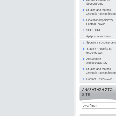
Soccerpromo
Studies and football
Σπουδές και ποδόσφαι
Είσαι ποδοσφαιριστής
Football Player ?
SCOUTING
Αρθρογραφία News
Sponsors soccerpromo
Έξτρα Υπηρεσίες Εξ
αποστάσεως
Αξιολόγηση
ποδοσφαιριστών
Studies and football
Σπουδές και ποδόσφαι
Contact Επικοινωνία
ΑΝΑΖΉΤΗΣΗ ΣΤΟ
SITE