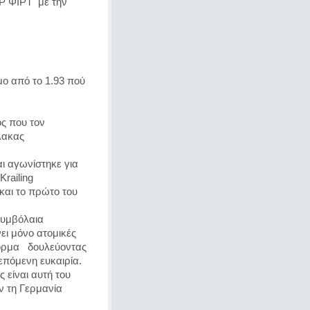
 ΦΙΡΤ  με την 
ο από το 1.93 πού 
ς που τον 
λακας 
ι αγωνίστηκε για 
railing 
και το πρώτο του 
υμβόλαια 
ι μόνο ατομικές 
ρμα   δουλεύοντας  
επόμενη ευκαιρία.
 είναι αυτή του 
 τη Γερμανία 