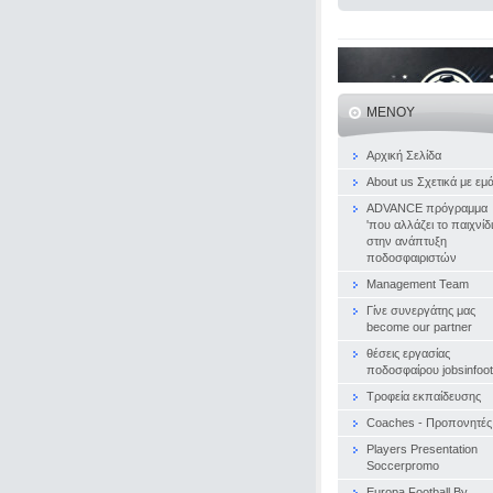
ΜΕΝΟΎ
Αρχική Σελίδα
About us Σχετικά με εμ
ADVANCE πρόγραμμα
'που αλλάζει το παιχνίδι
στην ανάπτυξη
ποδοσφαιριστών
Management Team
Γίνε συνεργάτης μας
become our partner
θέσεις εργασίας
ποδοσφαίρου jobsinfoot
Τροφεία εκπαίδευσης
Coaches - Προπονητές
Players Presentation
Soccerpromo
Europa Football By