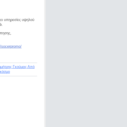
ει υπηρεσίες υψηλού
b.
ώπησης,
/socerpromo/
ημήτρης Γκούμας Από
 κόσμο