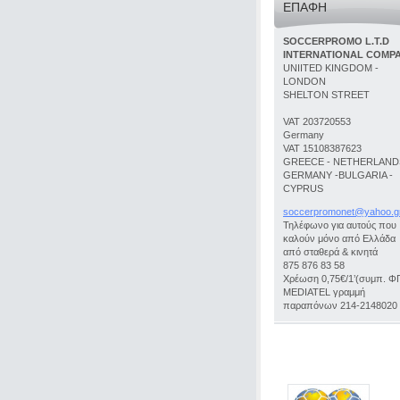
ΕΠΑΦΉ
SOCCERPROMO L.T.D
INTERNATIONAL COMP
UNIITED KINGDOM -
LONDON
SHELTON STREET
VAT 203720553
Germany
VAT 15108387623
GREECE - NETHERLANDS
GERMANY -BULGARIA -
CYPRUS
soccerpr
omonet@y
ahoo.g
Τηλέφωνο για αυτούς που
καλούν μόνο από Ελλάδα
από σταθερά & κινητά
875 876 83 58
Χρέωση 0,75€/1’(συμπ. Φ
MEDIATEL γραμμή
παραπόνων 214-2148020