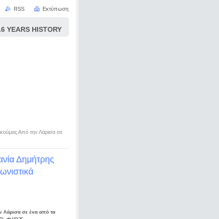
RSS
Εκτύπωση
 YEARS HISTORY
κούμας Από την Λάρισα σε
ανία Δημήτρης
ωνιστικά
 Λάρισα σε ένα από τα