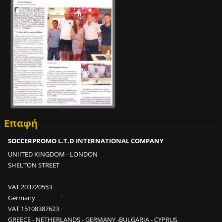
Ε
ί
ν
α
Επαφή
ι
δ
SOCCERPROMO L.T.D INTERNATIONAL COMPANY
υ
ν
UNIITED KINGDOM - LONDON
α
SHELTON STREET
τ
ό
VAT 203720553
ν
Germany
σ
VAT 15108387623
ε
GREECE - NETHERLANDS - GERMANY -BULGARIA - CYPRUS