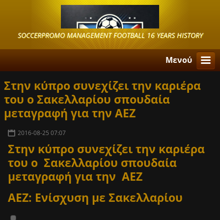
SOCCERPROMO MANAGEMENT FOOTBALL 16 YEARS HISTORY
Μενού
Στην κύπρο συνεχίζει την καριέρα
του o Σακελλαρίου σπουδαία
μεταγραφή για την ΑΕΖ
2016-08-25 07:07
Στην κύπρο συνεχίζει την καριέρα
του o Σακελλαρίου σπουδαία
μεταγραφή για την ΑΕΖ
ΑΕΖ: Ενίσχυση με Σακελλαρίου