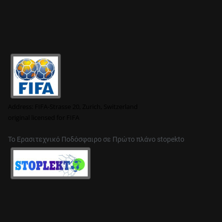
Address:
FIFA-Strasse 20, Zurich, Switzerland
original
licensed for FIFA
Το Ερασιτεχνικό Ποδόσφαιρο σε Πρώτο πλάνο stopekto