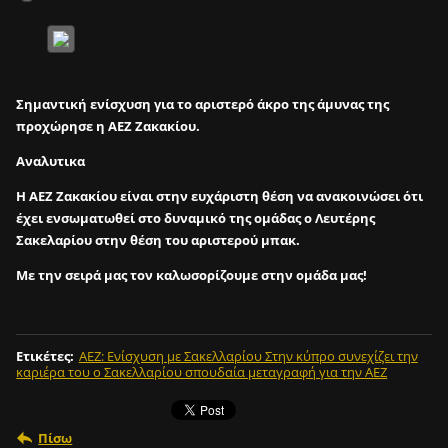
Σημαντική ενίσχυση για το αριστερό άκρο της άμυνας της
προχώρησε η ΑΕΖ Ζακακίου.
Αναλυτικα
Η ΑΕΖ Ζακακίου είναι στην ευχάριστη θέση να ανακοινώσει ότι
έχει ενσωματωθεί στο δυναμικό της oμάδας ο Λευτέρης
Σακελαρίου στην θέση του αριστερού μπακ.
Με την σειρά μας τον καλωσορίζουμε στην ομάδα μας!
Ετικέτες
:
ΑΕΖ: Ενίσχυση με Σακελλαρίου Στην κύπρο συνεχίζει την
καριέρα του o Σακελλαρίου σπουδαία μεταγραφή για την ΑΕΖ
Πίσω