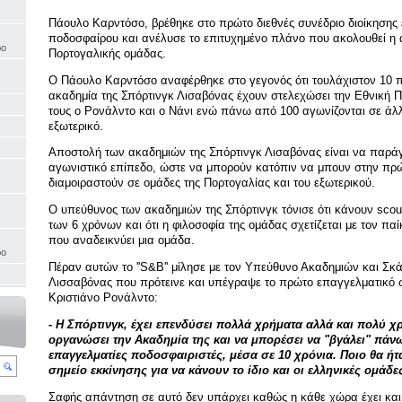
Πάουλο Καρντόσο, βρέθηκε στο πρώτο διεθνές συνέδριο διοίκησης
ποδοσφαίρου και ανέλυσε το επιτυχημένο πλάνο που ακολουθεί η 
ρο
Πορτογαλικής ομάδας.
Ο Πάουλο Καρντόσο αναφέρθηκε στο γεγονός ότι τουλάχιστον 10 π
ακαδημία της Σπόρτινγκ Λισαβόνας έχουν στελεχώσει την Εθνική 
τους ο Ρονάλντο και ο Νάνι ενώ πάνω από 100 αγωνίζονται σε άλ
εξωτερικό.
Αποστολή των ακαδημιών της Σπόρτινγκ Λισαβόνας είναι να παρά
αγωνιστικό επίπεδο, ώστε να μπορούν κατόπιν να μπουν στην πρ
διαμοιραστούν σε ομάδες της Πορτογαλίας και του εξωτερικού.
Ο υπεύθυνος των ακαδημιών της Σπόρτινγκ τόνισε ότι κάνουν scout
των 6 χρόνων και ότι η φιλοσοφία της ομάδας σχετίζεται με τον παίκτ
που αναδεικνύει μια ομάδα.
ρο
Πέραν αυτών το ''S&B'' μίλησε με τον Υπεύθυνο Ακαδημιών και Σκά
Λισσαβόνας που πρότεινε και υπέγραψε το πρώτο επαγγελματικό 
Κριστιάνο Ρονάλντο:
- Η Σπόρτινγκ, έχει επενδύσει πολλά χρήματα αλλά και πολύ χ
οργανώσει την Ακαδημία της και να μπορέσει να "βγάλει" πάν
επαγγελματίες ποδοσφαιριστές, μέσα σε 10 χρόνια. Ποιο θα ήτ
σημείο εκκίνησης για να κάνουν το ίδιο και οι ελληνικές ομάδε
Σαφής απάντηση σε αυτό δεν υπάρχει καθώς η κάθε χώρα έχει και