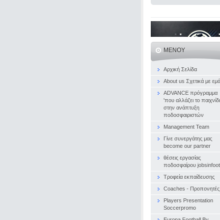
ΜΕΝΟΎ
Αρχική Σελίδα
About us Σχετικά με εμ
ADVANCE πρόγραμμα
'που αλλάζει το παιχνίδι
στην ανάπτυξη
ποδοσφαιριστών
Management Team
Γίνε συνεργάτης μας
become our partner
θέσεις εργασίας
ποδοσφαίρου jobsinfoot
Τροφεία εκπαίδευσης
Coaches - Προπονητές
Players Presentation
Soccerpromo
Europa Football By