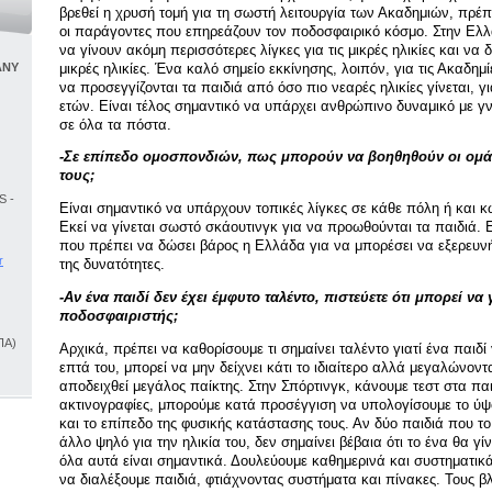
βρεθεί η χρυσή τομή για τη σωστή λειτουργία των Ακαδημιών, πρέπ
οι παράγοντες που επηρεάζουν τον ποδοσφαιρικό κόσμο. Στην Ελλά
να γίνουν ακόμη περισσότερες λίγκες για τις μικρές ηλικίες και να 
μικρές ηλικίες. Ένα καλό σημείο εκκίνησης, λοιπόν, για τις Ακαδημί
ANY
να προσεγγίζονται τα παιδιά από όσο πιο νεαρές ηλικίες γίνεται, γ
ετών. Είναι τέλος σημαντικό να υπάρχει ανθρώπινο δυναμικό με γν
σε όλα τα πόστα.
-Σε επίπεδο ομοσπονδιών, πως μπορούν να βοηθηθούν οι ομάδ
τους;
 -
Είναι σημαντικό να υπάρχουν τοπικές λίγκες σε κάθε πόλη ή και 
Εκεί να γίνεται σωστό σκάουτινγκ για να προωθούνται τα παιδιά. Ε
που πρέπει να δώσει βάρος η Ελλάδα για να μπορέσει να εξερευνή
r
της δυνατότητες.
-Αν ένα παιδί δεν έχει έμφυτο ταλέντο, πιστεύετε ότι μπορεί να 
ποδοσφαιριστής;
ΠΑ)
Αρχικά, πρέπει να καθορίσουμε τι σημαίνει ταλέντο γιατί ένα παιδ
επτά του, μπορεί να μην δείχνει κάτι το ιδιαίτερο αλλά μεγαλώνοντ
αποδειχθεί μεγάλος παίκτης. Στην Σπόρτινγκ, κάνουμε τεστ στα πα
ακτινογραφίες, μπορούμε κατά προσέγγιση να υπολογίσουμε το ύ
και το επίπεδο της φυσικής κατάστασης τους. Αν δύο παιδιά που το 
άλλο ψηλό για την ηλικία του, δεν σημαίνει βέβαια ότι το ένα θα γί
όλα αυτά είναι σημαντικά. Δουλεύουμε καθημερινά και συστηματικ
να διαλέξουμε παιδιά, φτιάχνοντας συστήματα και πίνακες. Τους β