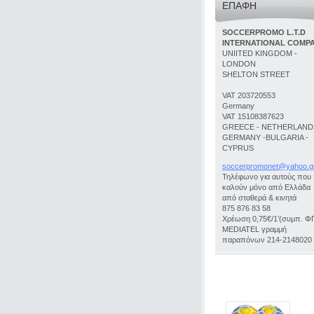
ΕΠΑΦΉ
SOCCERPROMO L.T.D
INTERNATIONAL COMP
UNIITED KINGDOM -
LONDON
SHELTON STREET
VAT 203720553
Germany
VAT 15108387623
GREECE - NETHERLANDS
GERMANY -BULGARIA -
CYPRUS
soccerpr
omonet@y
ahoo.g
Τηλέφωνο για αυτούς που
καλούν μόνο από Ελλάδα
από σταθερά & κινητά
875 876 83 58
Χρέωση 0,75€/1’(συμπ. Φ
MEDIATEL γραμμή
παραπόνων 214-2148020