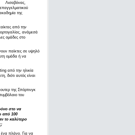
Λισαβόνας,
 επαγγελματικού
ακαδημία της
αίκτες από την
Πορτογαλίας, ανάμεσά
λες ομάδες στο
γουν παίκτες σε υψηλό
ώτη ομάδα ή να
ing από την ηλικία
η, διότι αυτός είναι
ουτερ της Σπόρτινγκ
συμβόλαιο του
ρόνο στο να
ω από 100
αν το καλύτερο
ς;
 ένα πλάνο. Για να