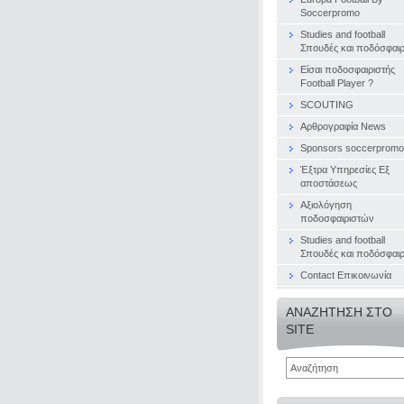
Soccerpromo
Studies and football
Σπουδές και ποδόσφαι
Είσαι ποδοσφαιριστής
Football Player ?
SCOUTING
Αρθρογραφία News
Sponsors soccerpromo
Έξτρα Υπηρεσίες Εξ
αποστάσεως
Αξιολόγηση
ποδοσφαιριστών
Studies and football
Σπουδές και ποδόσφαι
Contact Επικοινωνία
ΑΝΑΖΉΤΗΣΗ ΣΤΟ
SITE