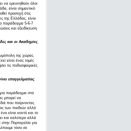
ει να ερευνηθούν όλοι
δα, είναι σημαντικό
δοθεί προσοχή στις
ες της Ελλάδας, είναι
ια παράδειγμα 5-6-7
ώσεις και εξειδίκευση
ες και οι Ακαδημίες
κωμόπολη της χώρας.
κεί είναι ένας τομές
σει τις ποδοσφαιρικές
γίνει επαγγελματίας
ί για παράδειγμα στα
ας μπορεί να
ιδιά που παίρνοντας
ψος των παιδιών αλλά
ένα είναι κοντό και το
νει και καλύτερο αλλά
ά στην Πορτογαλία για
λέπουμε τόσο σε