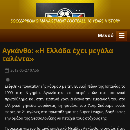
SOCCERPROMO MANAGEMENT FOOTBALL 16 YEARS HISTORY
Μενού
Αγκάνθο: «Η Ελλάδα έχει μεγάλα
ταλέντα»
2013-05-27 07:56
Στέφθηκε πρωταθλητής κόσμου με την Εθνική Νέων της Ισπανίας το
1999 στη Νιγηρία. Αγωνίστηκε επί σειρά ετών στο ισπανικό
πρωτάθλημα και στην εφετινή χρονιά έκανε την εμφάνισή του στα
ελληνικά γήπεδα φορώντας τη φανέλα του Άρη. Σκόραρε εννέα
φορές σε 21 αγώνες στο πρωτάθλημα της Super League, βοηθώντας
την ομάδα της Θεσσαλονίκης να πετύχει τους στόχους της.
Πρόκειται για τον Ισπανό επιθετικό Νταβίντ Αγκάνθο, ο οποίος ήταν