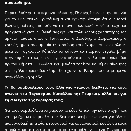
πρωτάθλημα;
Παρακολούθησα το περσινό τελικό της Εθνικής Νέων με την Ισπανία
για το Ευρωπαϊκό Πρωτάθλημα και έχω την άποψη ότι οι νεαροί
Έλληνες παίκτες μπορούν να τα πάνε πολύ καλά. Αυτό το εύχομαι
πραγματικά γιατί η Εθνική σας έχει και πολύ καλούς χαρακτήρες. Με
αρκετά παιδιά, όπως ο Γιαννιώτας, ο Διούδης, ο Διαμαντάκος, ο
Σουνάς, ήμασταν συμπαίκτες στον Άρη και εύχομαι, όπως σε όλους,
Ε
μετά το Παγκόσμιο Κύπελλο να κάνουν το επόμενο μεγάλο βήμα
ί
στην καριέρα τους και να αγωνιστούν στα μεγαλύτερα ευρωπαϊκά
ν
πρωταθλήματα. Η Ελλάδα έχει μεγάλα ταλέντα και είμαι σίγουρος
α
ότι μεγάλα ευρωπαϊκά κλαμπ θα έχουν το βλέμμα τους στραμμένο
ι
στην ελληνική ομάδα.
δ
υ
Τι θα συμβούλευες τους Έλληνες νεαρούς διεθνείς για τους
ν
αγώνες του Παγκοσμίου Κυπέλλου της Τουρκίας, αλλά και για
α
τη συνέχεια της καριέρας τους;
τ
ό
Θα τους συμβούλευα να χαρούν το κάθε λεπτό, την κάθε στιγμή και
ν
να μην έχουν στο μυαλό τους δεύτερες σκέψεις. Θα είναι για όλους
σ
μια μοναδική εμπειρία, μεταφορικά και κυριολεκτικά, καθώς θα είναι
ε
η πρώτη και η τελευταία φορά που θα παίξουν σε ένα Παγκόσμιο