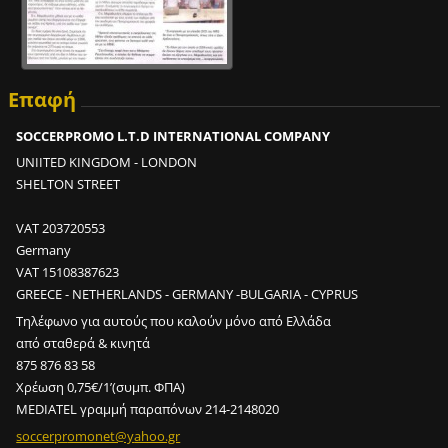
ε
ς
σ
ε
2
Επαφή
m
i
SOCCERPROMO L.T.D INTERNATIONAL COMPANY
n
UNIITED KINGDOM - LONDON
;
SHELTON STREET
2
VAT 203720553
0
Germany
0
VAT 15108387623
κ
GREECE - NETHERLANDS - GERMANY -BULGARIA - CYPRUS
ο
ν
Τηλέφωνο για αυτούς που καλούν μόνο από Ελλάδα
τ
από σταθερά & κινητά
ρ
875 876 83 58
ό
Χρέωση 0,75€/1’(συμπ. ΦΠΑ)
λ
MEDIATEL γραμμή παραπόνων 214-2148020
σ
soccerpr
omonet@y
ahoo.gr