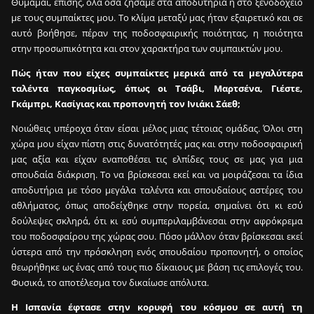
Θυμάμαι, επίσης, όλα όσα ζήσαμε στα αποδυτήρια ή στο ξενοδοχείο
με τους συμπαίκτες μου. Το κλίμα μεταξύ μας ήταν εξαιρετικό και σε
αυτό βοήθησε, πέραν της ποδοσφαιρικής ποιότητας, η ποιότητα
στην προσωπικότητα και στον χαρακτήρα των συμπαικτών μου.
Πώς ήταν που είχες συμπαίκτες μερικά από τα μεγαλύτερα
ταλέντα παγκοσμίως, όπως οι Τσάβι, Μαρτσένα, Γιέστε,
Γκάμπρι, Κασίγιας και προπονητή τον Ινιάκι Σάεθ;
Νοιώθεις υπέροχα όταν είσαι μέλος μιας τέτοιας ομάδας. Όλοι στη
χώρα μου είχαν πίστη στις δυνατότητές μας και στην ποδοσφαιρική
μας αξία και είχαν εναποθέσει τις ελπίδες τους σε μας για μια
σπουδαία διάκριση. Το να βρίσκεσαι εκεί και να μοιράζεσαι τα ίδια
αποδυτήρια με τόσο μεγάλα ταλέντα και σπουδαίους αστέρες του
αθλήματος, όπως αποδείχθηκε στην πορεία, σημαίνει ότι κι εσύ
δούλεψες σκληρά, ότι κι εσύ συμπεριλαμβάνεσαι στην αφρόκρεμα
του ποδοσφαίρου της χώρας σου. Πόσο μάλλον όταν βρίσκεσαι εκεί
ύστερα από την πρόσκληση ενός σπουδαίου προπονητή, ο οποίος
θεωρήθηκε ως ένας από τους πιο δίκαιους με βάση τις επιλογές του.
Φυσικά, το αποτέλεσμα τον δικαίωσε απόλυτα.
Η Ισπανία έφτασε στην κορυφή του κόσμου σε αυτή τη