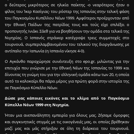
ο δεύτερος μικρότερος σε ηλικία παίκτης -ο νεαρότερος ήταν ο
φίλος του Ίκερ Κασίγιας- του ρόστερ της Ισπανίας στην τελική φάση
του Παγκοσμίου Κυπέλλου Νέων 1999. Αμφότεροι προέρχονταν από
την Εθνική Παίδων της πατρίδας τους και τούς είχε επιλέξει ο
προπονητής Ινιάκι Σάεθ για να βοηθήσουν την ομάδα στα τελικά της
Νιγηρίας. Ο Ισπανός στράικερ κατέγραψε τρεις συμμετοχές στο
τουρνουά, συμπεριλαμβανομένου του τελικού της διοργάνωσης με
αντίπαλο την Ιαπωνία (η Ισπανία νίκησε 4-0).
Ο Αγκάνθο παραχώρησε συνέντευξη στο epo.gr, μιλώντας για την
επιτυχία που γνώρισε με την Εθνική Νέων της Ισπανίας το 1999 και
δίνοντας τη γνώμη του για την ελληνική ομάδα κάτω των 20, η οποία
αυτό το καλοκαίρι θα πάρει μέρος για πρώτη φορά στην ιστορία της
σε Παγκόσμιο Κύπελλο Νέων.
Δώσε μας κάποιες εικόνες και το κλίμα από το Παγκόσμιο
Κύπελλο Νέων 1999 στη Νιγηρία.
Ήταν μια ανεπανάληπτη εμπειρία για όλους μας. Ζήσαμε όμορφες
και συγκινητικές στιγμές με τις οικογένειές μας, οι οποίες βρέθηκαν
μαζί μας και μάς στήριξαν σε όλη τη διάρκεια του τουρνουά.