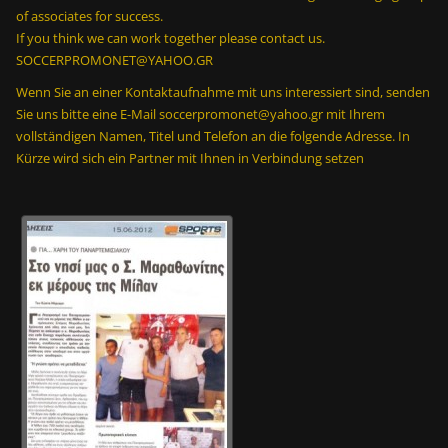
of associates for success.
i
If you think we can work together please contact us.
n
SOCCERPROMONET@YAHOO.GR
;
Wenn Sie an einer Kontaktaufnahme mit uns interessiert sind, senden
2
Sie uns bitte eine E-Mail soccerpromonet@yahoo.gr mit Ihrem
0
vollständigen Namen, Titel und Telefon an die folgende Adresse. In
0
Kürze wird sich ein Partner mit Ihnen in Verbindung setzen
ε
ξ
ω
τ
ε
ρ
ι
κ
έ
ς
π
ά
σ