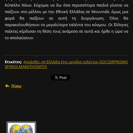
μ
Κύπελλο Νέων. Εύχομαι να δω όσα περισσότερα παιδιά γίνεται να
ι
παίζουν στο μέλλον με την Εθνική Ελλάδας σε Μουντιάλ, όμως μια
α
φορά θα παίξουν σε αυτή τη διοργάνωση. Όλοι θα
π
παρακολουθήσουν τα μεγαλύτερα ταλέντα του κόσμου. Οι Έλληνες
ρ
παίκτες κέρδισαν τη θέση τους ανάμεσα σε αυτά και ήρθε η ώρα να
ο
το απολαύσουν.
π
ο
ν
Ετικέτες
:
Αγκάνθο: «Η Ελλάδα έχει μεγάλα ταλέντα» SOCCERPROMO
η
SPIROS MARATHONITIS
τ
ι
κ
Πίσω
ή
μ
ο
ν
ά
δ
α