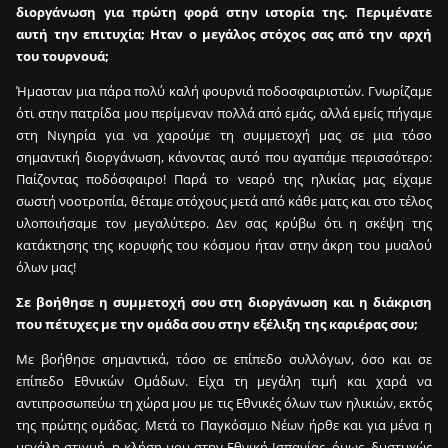
διοργάνωση για πρώτη φορά στην ιστορία της. Περιμένατε
αυτή την επιτυχία; Ηταν ο μεγάλος στόχος σας από την αρχή
του τουρνουά;
Ήμασταν μια πάρα πολύ καλή φουρνιά ποδοσφαιριστών. Γνωρίζαμε
ότι στην πατρίδα μου περίμεναν πολλά από εμάς, αλλά εμείς πήγαμε
στη Νιγηρία για να χαρούμε τη συμμετοχή μας σε μια τόσο
σημαντική διοργάνωση, κάνοντας αυτό που αγαπάμε περισσότερο:
Παίζοντας ποδόσφαιρο! Παρά το νεαρό της ηλικίας μας είχαμε
σωστή νοοτροπία, θέταμε στόχους μετά από κάθε ματς και στο τέλος
υλοποιήσαμε τον μεγαλύτερο. Δεν σας κρύβω ότι η σκέψη της
κατάκτησης της κορυφής του κόσμου ήταν στην άκρη του μυαλού
όλων μας!
Σε βοήθησε η συμμετοχή σου στη διοργάνωση και η διάκριση
που πέτυχες με την ομάδα σου στην εξέλιξη της καριέρας σου;
Με βοήθησε σημαντικά, τόσο σε επίπεδο συλλόγων, όσο και σε
επίπεδο Εθνικών Ομάδων. Είχα τη μεγάλη τιμή και χαρά να
αντιπροσωπεύω τη χώρα μου με τις Εθνικές όλων των ηλικιών, εκτός
της πρώτης ομάδας. Μετά το Παγκόσμιο Νέων ήρθε και για μένα η
μεγάλη στιγμή, η κλήση μου στην Εθνική Ισπανίας, όμως, δυστυχώς