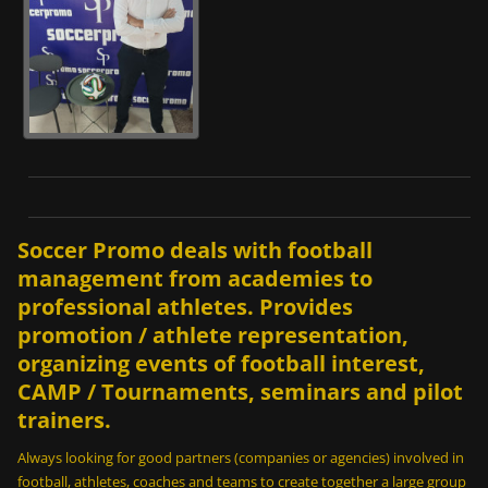
0
0
ε
σ
ω
τ
ε
ρ
ι
κ
Soccer Promo deals with football
έ
ς
management from academies to
π
professional athletes. Provides
ά
promotion / athlete representation,
σ
organizing events of football interest,
ε
CAMP / Tournaments, seminars and pilot
ς
trainers.
σ
ε
Always looking for good partners (companies or agencies) involved in
2
football, athletes, coaches and teams to create together a large group
m