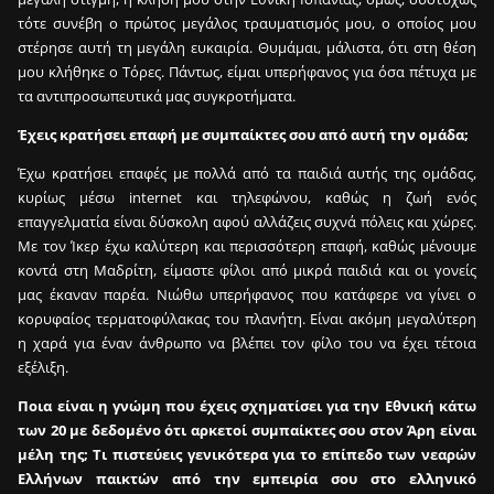
τότε συνέβη ο πρώτος μεγάλος τραυματισμός μου, ο οποίος μου
στέρησε αυτή τη μεγάλη ευκαιρία. Θυμάμαι, μάλιστα, ότι στη θέση
μου κλήθηκε ο Τόρες. Πάντως, είμαι υπερήφανος για όσα πέτυχα με
τα αντιπροσωπευτικά μας συγκροτήματα.
Έχεις κρατήσει επαφή με συμπαίκτες σου από αυτή την ομάδα;
Έχω κρατήσει επαφές με πολλά από τα παιδιά αυτής της ομάδας,
κυρίως μέσω internet και τηλεφώνου, καθώς η ζωή ενός
επαγγελματία είναι δύσκολη αφού αλλάζεις συχνά πόλεις και χώρες.
Με τον Ίκερ έχω καλύτερη και περισσότερη επαφή, καθώς μένουμε
κοντά στη Μαδρίτη, είμαστε φίλοι από μικρά παιδιά και οι γονείς
μας έκαναν παρέα. Νιώθω υπερήφανος που κατάφερε να γίνει ο
κορυφαίος τερματοφύλακας του πλανήτη. Είναι ακόμη μεγαλύτερη
η χαρά για έναν άνθρωπο να βλέπει τον φίλο του να έχει τέτοια
εξέλιξη.
Ποια είναι η γνώμη που έχεις σχηματίσει για την Εθνική κάτω
των 20 με δεδομένο ότι αρκετοί συμπαίκτες σου στον Άρη είναι
μέλη της; Τι πιστεύεις γενικότερα για το επίπεδο των νεαρών
Ελλήνων παικτών από την εμπειρία σου στο ελληνικό