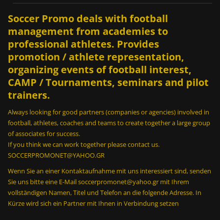
;
;
Soccer Promo deals with football
;
management from academies to
professional athletes. Provides
promotion / athlete representation,
2
organizing events of football interest,
0
0
CAMP / Tournaments, seminars and pilot
σ
trainers.
ο
υ
Always looking for good partners (companies or agencies) involved in
τ
football, athletes, coaches and teams to create together a large group
σ
of associates for success.
ε
If you think we can work together please contact us.
2
SOCCERPROMONET@YAHOO.GR
m
Wenn Sie an einer Kontaktaufnahme mit uns interessiert sind, senden
i
Sie uns bitte eine E-Mail soccerpromonet@yahoo.gr mit Ihrem
n
vollständigen Namen, Titel und Telefon an die folgende Adresse. In
;
Kürze wird sich ein Partner mit Ihnen in Verbindung setzen
2