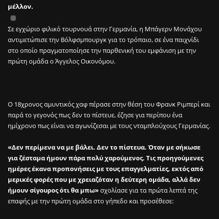
μέλλον.
Σε εγχώριο φιλικό τουρνουά στην Γερμανία, η Μπάγερν Μονάχου
αντιμετώπισε την Βόλφσμπουργκ για το τρόπαιο, σε ένα παιχνίδι
στο οποίο πραγματοποίησε την παρθενική του εμφάνιση με την
πρώτη ομάδα ο Άγγελος Οικονόμου.
Ο 18χρονος αμυντικός χαφ πέρασε στην θέση του Φρανκ Ριμπερί και
παρά το γεγονός πως δεν το πίστευε, έζησε για περίπου ένα
ημίχρονο πως είναι να αγωνίζεσαι με τους νταμπλούχους Γερμανίας.
«Δεν περίμενα να με βάλει. Δεν το πίστευα. Όταν με σήκωσε
για ζέσταμα ήμουν πάρα πολύ χαρούμενος. Τις προηγούμενες
ημέρες έκανα προπονήσεις με τους επαγγελματίες, εκτός από
μερικές φορές που με χρειαζόταν η δεύτερη ομάδα, αλλά δεν
ήμουν σίγουρος ότι θα μπω»
σχολίασε για τα πρώτα λεπτά της
επαφής με την πρώτη ομάδα στο γήπεδο και προσέθεσε: