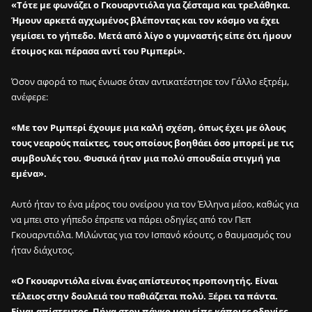
«Τότε με φωνάζει ο Γκουαρντιόλα για ζέσταμα και τρελάθηκα.
Ήμουν αρκετά αγχωμένος βλέποντας και τον κόσμο να έχει
γεμίσει το γήπεδο. Μετά από λίγο ο γυμναστής είπε ότι ήμουν
έτοιμος και πέρασα αντί του Ριμπερί».
Όσον αφορά το πως ένιωσε όταν αντικατέστησε τον Γάλλο εξτρέμ,
ανέφερε:
«Με τον Ριμπερί έχουμε μια καλή σχέση, όπως έχει με όλους
τους νεαρούς παίκτες, τους οποίους βοηθάει όσο μπορεί με τις
συμβουλές του. Φυσικά ήταν μια πολύ σπουδαία στιγμή για
εμένα».
Αυτό ήταν το ένα μέρος του ονείρου για τον Έλληνα μέσο, καθώς για
να μπει στο γήπεδο έπρεπε να πάρει οδηγίες από τον Πεπ
Γκουαρντιόλα. Μιλώντας για τον Ισπανό κόουτς, ο θαυμασμός του
ήταν διάχυτος.
«Ο Γκουαρντιόλα είναι ένας απίστευτος προπονητής. Είναι
τέλειος στην δουλειά του παθιάζεται πολύ. Ξέρει τα πάντα.
Είναι απίστευτος. Πήγα στον πάγκο μου είπε κάποιες οδηγίες,