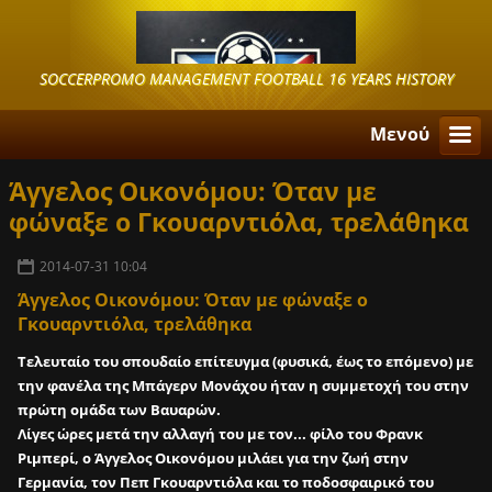
SOCCERPROMO MANAGEMENT FOOTBALL 16 YEARS HISTORY
Μενού
Άγγελος Οικονόμου: Όταν με
φώναξε ο Γκουαρντιόλα, τρελάθηκα
2014-07-31 10:04
Άγγελος Οικονόμου: Όταν με φώναξε ο
Γκουαρντιόλα, τρελάθηκα
Τελευταίο του σπουδαίο επίτευγμα (φυσικά, έως το επόμενο) με
την φανέλα της Μπάγερν Μονάχου ήταν η συμμετοχή του στην
πρώτη ομάδα των Βαυαρών.
Λίγες ώρες μετά την αλλαγή του με τον... φίλο του Φρανκ
Ριμπερί, ο Άγγελος Οικονόμου μιλάει για την ζωή στην
Γερμανία, τον Πεπ Γκουαρντιόλα και το ποδοσφαιρικό του