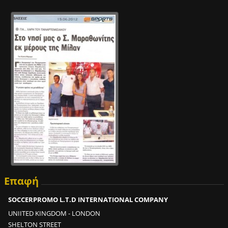
0
0
ε
σ
ω
τ
ε
ρ
ι
κ
έ
ς
π
ά
σ
ε
Επαφή
ς
σ
SOCCERPROMO L.T.D INTERNATIONAL COMPANY
ε
UNIITED KINGDOM - LONDON
2
SHELTON STREET
m