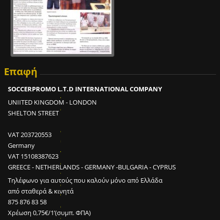
Επαφή
Ε
ί
SOCCERPROMO L.T.D INTERNATIONAL COMPANY
ν
UNIITED KINGDOM - LONDON
α
SHELTON STREET
ι
δ
VAT 203720553
υ
Germany
ν
VAT 15108387623
α
GREECE - NETHERLANDS - GERMANY -BULGARIA - CYPRUS
τ
Τηλέφωνο για αυτούς που καλούν μόνο από Ελλάδα
ό
από σταθερά & κινητά
ν
875 876 83 58
σ
Χρέωση 0,75€/1’(συμπ. ΦΠΑ)
ε