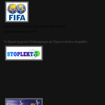
Address:
FIFA-Strasse 20, Zurich, Switzerland
original
licensed for FIFA
Το Ερασιτεχνικό Ποδόσφαιρο σε Πρώτο πλάνο stopekto