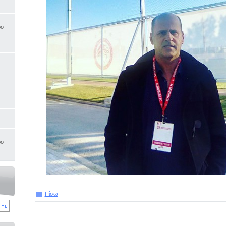
ρο
ρο
Πίσω