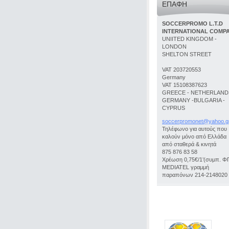
ΕΠΑΦΉ
SOCCERPROMO L.T.D
INTERNATIONAL COMP
UNIITED KINGDOM -
LONDON
SHELTON STREET
VAT 203720553
Germany
VAT 15108387623
GREECE - NETHERLANDS
GERMANY -BULGARIA -
CYPRUS
soccerpr
omonet@y
ahoo.g
Τηλέφωνο για αυτούς που
καλούν μόνο από Ελλάδα
από σταθερά & κινητά
875 876 83 58
Χρέωση 0,75€/1’(συμπ. Φ
MEDIATEL γραμμή
παραπόνων 214-2148020