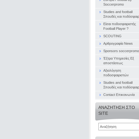
Soccerpromo
Studies and football
Σπουδές και ποδόσφαι
Είσαι ποδοσφαιριστής
Football Player ?
SCOUTING
Αρθρογραφία News
Sponsors soccerpromo
Έξτρα Υπηρεσίες Εξ
αποστάσεως
Αξιολόγηση
ποδοσφαιριστών
Studies and football
Σπουδές και ποδόσφαι
Contact Επικοινωνία
ΑΝΑΖΉΤΗΣΗ ΣΤΟ
SITE