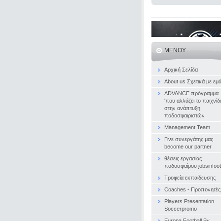
ΜΕΝΟΎ
Αρχική Σελίδα
About us Σχετικά με εμ
ADVANCE πρόγραμμα
'που αλλάζει το παιχνίδι
στην ανάπτυξη
ποδοσφαιριστών
Management Team
Γίνε συνεργάτης μας
become our partner
θέσεις εργασίας
ποδοσφαίρου jobsinfoot
Τροφεία εκπαίδευσης
Coaches - Προπονητές
Players Presentation
Soccerpromo
Europa Football By