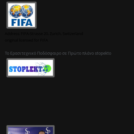
Address:
FIFA-Strasse 20, Zurich, Switzerland
original
licensed for FIFA
Το Ερασιτεχνικό Ποδόσφαιρο σε Πρώτο πλάνο stopekto