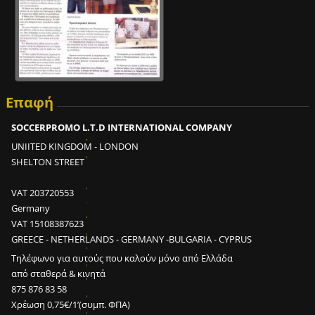
Επαφή
Ε
ί
SOCCERPROMO L.T.D INTERNATIONAL COMPANY
ν
UNIITED KINGDOM - LONDON
α
SHELTON STREET
ι
δ
VAT 203720553
υ
Germany
ν
VAT 15108387623
α
GREECE - NETHERLANDS - GERMANY -BULGARIA - CYPRUS
τ
Τηλέφωνο για αυτούς που καλούν μόνο από Ελλάδα
ό
από σταθερά & κινητά
ν
875 876 83 58
σ
Χρέωση 0,75€/1’(συμπ. ΦΠΑ)
ε