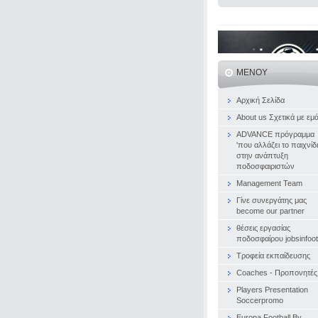
ΜΕΝΟΎ
Αρχική Σελίδα
About us Σχετικά με εμ
ADVANCE πρόγραμμα
'που αλλάζει το παιχνίδι
στην ανάπτυξη
ποδοσφαιριστών
Management Team
Γίνε συνεργάτης μας
become our partner
θέσεις εργασίας
ποδοσφαίρου jobsinfoot
Τροφεία εκπαίδευσης
Coaches - Προπονητές
Players Presentation
Soccerpromo
Europa Football By