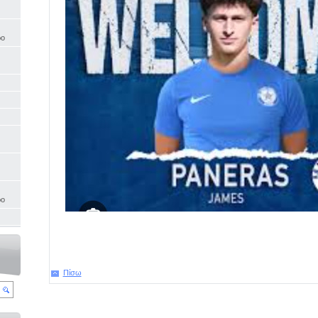
ρο
ρο
Πίσω