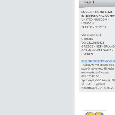
ΕΠΑΦΉ
SOCCERPROMO L.T.D
INTERNATIONAL COMP
UNIITED KINGDOM -
LONDON
SHELTON STREET
VAT 203720553
Germany
VAT 15108387623
GREECE - NETHERLANDS
GERMANY -BULGARIA -
CYPRUS
soccerpr
omonet@y
ahoo.g
Τηλέφωνο για αυτούς που
καλούν μόνο από Ελλάδα
από σταθερά & κινητά
875 876 83 58
Χρέωση 0,75€/1’(συμπ. Φ
MEDIATEL γραμμή
παραπόνων 214-2148020