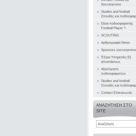
Soccerpromo
Studies and football
Σπουδές και ποδόσφαι
Είσαι ποδοσφαιριστής
Football Player ?
SCOUTING
Αρθρογραφία News
Sponsors soccerpromo
Έξτρα Υπηρεσίες Εξ
αποστάσεως
Αξιολόγηση
ποδοσφαιριστών
Studies and football
Σπουδές και ποδόσφαι
Contact Επικοινωνία
ΑΝΑΖΉΤΗΣΗ ΣΤΟ
SITE