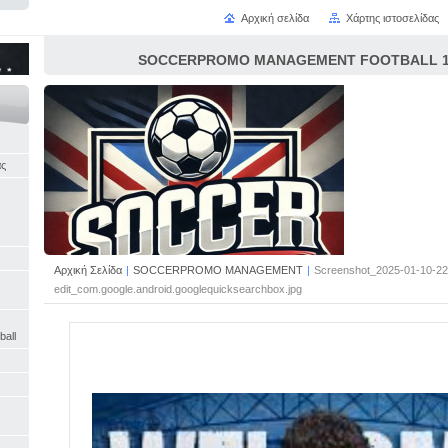
Αρχική σελίδα
Χάρτης ιστοσελίδας
SOCCERPROMO MANAGEMENT FOOTBALL 16
άς
Αρχική Σελίδα
|
SOCCERPROMO MANAGEMENT
|
Screenshot_2025-01-10-22
edit_com.google.android.googlequicksearchbox.jpg
ball