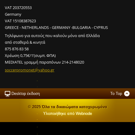
VAT 203720553
Germany
VAT 15108387623
GREECE - NETHERLANDS - GERMANY -BULGARIA - CYPRUS
Τηλέφωνο για αυτούς που καλούν μόνο από Ελλάδα
από σταθερά & κινητά
Ε
875 876 83 58
ί
Χρέωση 0,75€/1’(συμπ. ΦΠΑ)
ν
MEDIATEL γραμμή παραπόνων 214-2148020
α
soccerpr
omonet@y
ahoo.gr
ι
δ
υ
ν
Desktop έκδοση
To Top
α
τ
© 2025 Όλα τα δικαιώματα κατοχυρωμένα
ό
Υλοποιήθηκε από
Webnode
ν
σ
ε