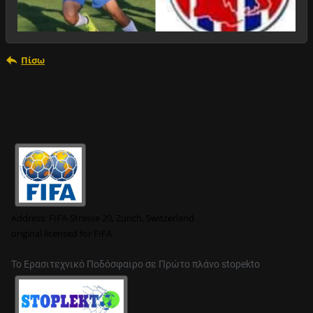
Πίσω
Address:
FIFA-Strasse 20, Zurich, Switzerland
original
licensed for FIFA
Το Ερασιτεχνικό Ποδόσφαιρο σε Πρώτο πλάνο stopekto