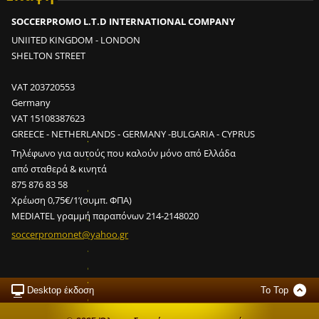
SOCCERPROMO L.T.D INTERNATIONAL COMPANY
UNIITED KINGDOM - LONDON
SHELTON STREET
VAT 203720553
Germany
Ε
VAT 15108387623
ί
GREECE - NETHERLANDS - GERMANY -BULGARIA - CYPRUS
ν
Τηλέφωνο για αυτούς που καλούν μόνο από Ελλάδα
α
από σταθερά & κινητά
ι
875 876 83 58
δ
Χρέωση 0,75€/1’(συμπ. ΦΠΑ)
υ
MEDIATEL γραμμή παραπόνων 214-2148020
ν
soccerpr
omonet@y
ahoo.gr
α
τ
ό
ν
Desktop έκδοση
To Top
σ
ε