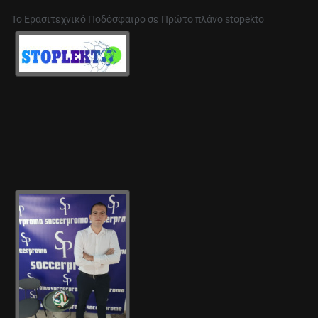
Το Ερασιτεχνικό Ποδόσφαιρο σε Πρώτο πλάνο stopekto