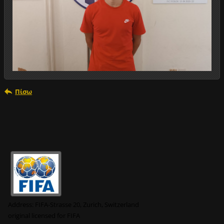
Πίσω
Address:
FIFA-Strasse 20, Zurich, Switzerland
original
licensed for FIFA